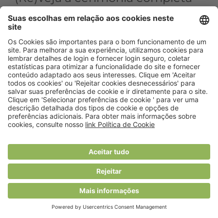
dos Prémios VS 2024
Depois de mais uma edição dos Prémios VIVER
SAUDÁVEL, aceda em exclusivo à cerimónia completa,
gravada no passado dia 21 de novembro, no Salão
Preto e Prata do Casino Estoril.
O evento, promovido pela revista VIVER SAUDÁVEL,
galardoou quatro projetos nas áreas da Nutrição
Comunitária e Saúde Pública, Nutrição Clínica,
Alimentação Coletiva e Restauração e Investigação e
atribuiu o prémio da Nutricionista do Ano a Ana
Gabriela Cabilhas.
VEJA O VÍDEO AQUI!