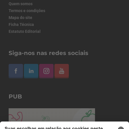
Quem somos
Termos e condições
Mapa do site
Ficha Técnica
Estatuto Editorial
Siga-nos nas redes sociais
PUB