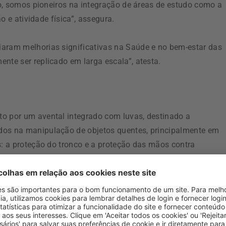
sso, somos pioneiros na integração de áreas de estudo como a
ão e atividade física”, assegura.
iaram melhorias significativas na Saúde e no bem-estar das
nte ser replicado em larga escala”, atesta.
to por um avental integrado com luvas, destinado a
dos na manipulação de objetos quentes, principalmente em
s: a proteção do tronco e a proteção das mãos contra
 de objetos, como tabuleiros de forno, tachos ou panelas.
o como inovador que incluiu “fases de investigação,
o valor acrescentado à área da alimentação”. Surge como um
ersidade do Porto
), “aliando-se entidades do sistema científi