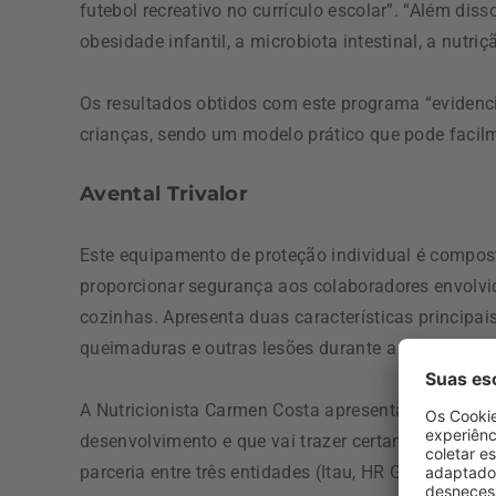
futebol recreativo no currículo escolar”. “Além di
obesidade infantil, a microbiota intestinal, a nutriç
Os resultados obtidos com este programa “evidenc
crianças, sendo um modelo prático que pode facilme
Avental Trivalor
Este equipamento de proteção individual é compos
proporcionar segurança aos colaboradores envolvi
cozinhas. Apresenta duas características principai
queimaduras e outras lesões durante a manipulação
A Nutricionista Carmen Costa apresenta este projet
desenvolvimento e que vai trazer certamente muit
parceria entre três entidades (Itau,
HR Group e Univ