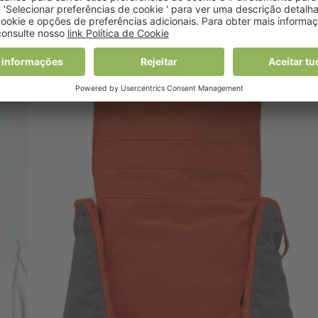
sso”.