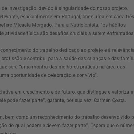
de Investigação, devido à singularidade do nosso projeto.
relevante, especialmente em Portugal, onde uma em cada trê
efere Micaela Morgado. Para a Nutricionista, “os hábitos
de atividade física são desafios cruciais a serem enfrentados
econhecimento do trabalho dedicado ao projeto e à relevânci
 profissão e contribui para a saúde das crianças e das famíl
 que será “uma montra das melhores práticas na área das
 uma oportunidade de celebração e convívio”.
ativa em crescimento e de futuro, que distingue e valoriza a
ele pode fazer parte”, garante, por sua vez, Carmen Costa.
, bem como um reconhecimento do trabalho desenvolvido p
ação do qual podem e devem fazer parte”. Espera que o núme
edições.