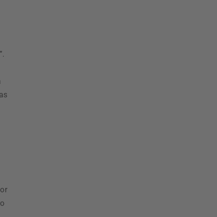
s
”.
a
ias
or
ro