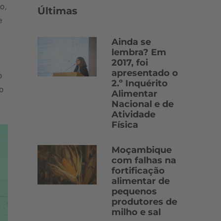
o,
Últimas
e
Ainda se
lembra? Em
2017, foi
apresentado o
o
2.º Inquérito
o
Alimentar
Nacional e de
Atividade
Física
Moçambique
com falhas na
fortificação
alimentar de
pequenos
produtores de
milho e sal