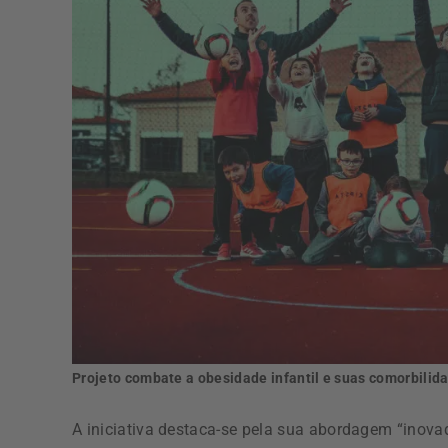
Projeto combate a obesidade infantil e suas comorbilid
A iniciativa destaca-se pela sua abordagem “inovado