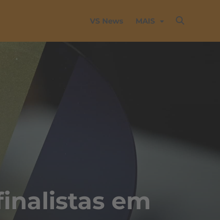
VS News
MAIS
finalistas em