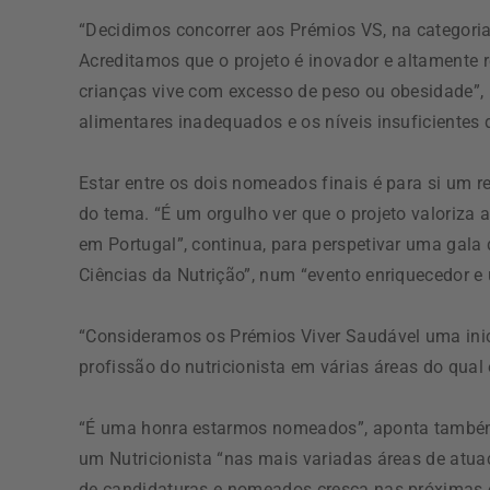
“Decidimos concorrer aos Prémios VS, na categoria 
Acreditamos que o projeto é inovador e altamente 
crianças vive com excesso de peso ou obesidade”, r
alimentares inadequados e os níveis insuficientes 
Estar entre os dois nomeados finais é para si um r
do tema. “É um orgulho ver que o projeto valoriza a
em Portugal”, continua, para perspetivar uma gala
Ciências da Nutrição”, num “evento enriquecedor e
“Consideramos os Prémios Viver Saudável uma inici
profissão do nutricionista em várias áreas do qual 
“É uma honra estarmos nomeados”, aponta também
um Nutricionista “nas mais variadas áreas de atu
de candidaturas e nomeados cresça nas próximas 