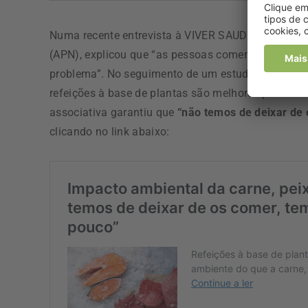
Numa recente entrevista à VIVER SAUDÁVEL, Helena
(APN), explicou que “as pessoas comem imensas qu
problema”. No seguimento de um estudo britânico q
refeições à base de plantas são melhores para o am
associativa garantiu que
“não temos de deixar de
clicando no link abaixo: