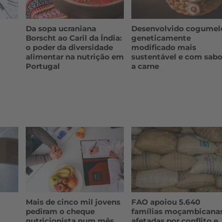
Da sopa ucraniana
Desenvolvido cogumel
Borscht ao Caril da Índia:
geneticamente
o poder da diversidade
modificado mais
alimentar na nutrição em
sustentável e com sabo
Portugal
a carne
Mais de cinco mil jovens
FAO apoiou 5.640
pediram o cheque
famílias moçambicana
nutricionista num mês
afetadas por conflito e