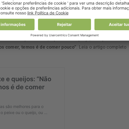
 Real, secretária-geral da Associação Portuguesa de Nutriçã
antidades de produtos de origem animal e aí está o
ue analisa 57 mil produtos alimentares para sustentar que
biente do que a carne, o peixe ou o queijo, a responsável
 os comer, temos é de comer pouco”
. Leia o artigo completo