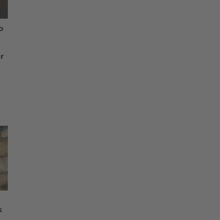
o
r
s