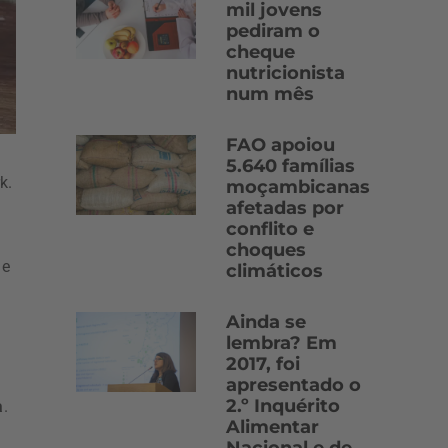
mil jovens
pediram o
cheque
nutricionista
num mês
FAO apoiou
5.640 famílias
k.
moçambicanas
afetadas por
conflito e
choques
 e
climáticos
Ainda se
lembra? Em
2017, foi
apresentado o
2.º Inquérito
a
.
Alimentar