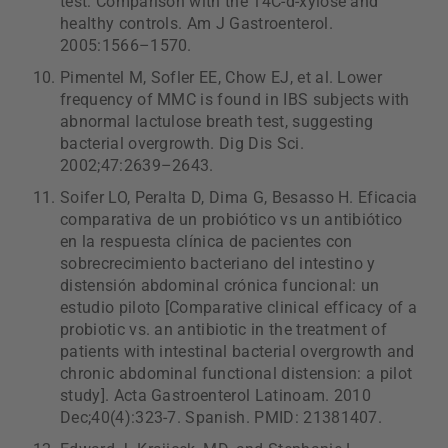
test: Comparison with the 14C-d-xylose and
healthy controls. Am J Gastroenterol.
2005:1566–1570.
Pimentel M, Sofler EE, Chow EJ, et al. Lower
frequency of MMC is found in IBS subjects with
abnormal lactulose breath test, suggesting
bacterial overgrowth. Dig Dis Sci.
2002;47:2639–2643.
Soifer LO, Peralta D, Dima G, Besasso H. Eficacia
comparativa de un probiótico vs un antibiótico
en la respuesta clínica de pacientes con
sobrecrecimiento bacteriano del intestino y
distensión abdominal crónica funcional: un
estudio piloto [Comparative clinical efficacy of a
probiotic vs. an antibiotic in the treatment of
patients with intestinal bacterial overgrowth and
chronic abdominal functional distension: a pilot
study]. Acta Gastroenterol Latinoam. 2010
Dec;40(4):323-7. Spanish. PMID: 21381407.