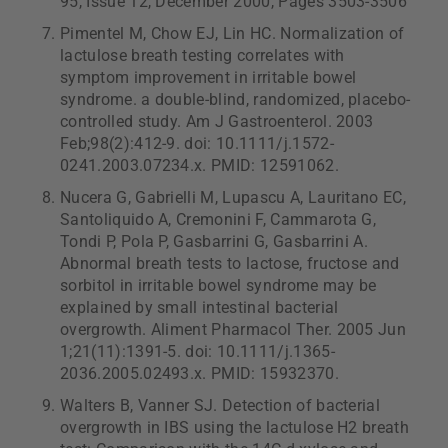
95, Issue 12, December 2000, Pages 3503-3506
Pimentel M, Chow EJ, Lin HC. Normalization of
lactulose breath testing correlates with
symptom improvement in irritable bowel
syndrome. a double-blind, randomized, placebo-
controlled study. Am J Gastroenterol. 2003
Feb;98(2):412-9. doi: 10.1111/j.1572-
0241.2003.07234.x. PMID: 12591062.
Nucera G, Gabrielli M, Lupascu A, Lauritano EC,
Santoliquido A, Cremonini F, Cammarota G,
Tondi P, Pola P, Gasbarrini G, Gasbarrini A.
Abnormal breath tests to lactose, fructose and
sorbitol in irritable bowel syndrome may be
explained by small intestinal bacterial
overgrowth. Aliment Pharmacol Ther. 2005 Jun
1;21(11):1391-5. doi: 10.1111/j.1365-
2036.2005.02493.x. PMID: 15932370.
Walters B, Vanner SJ. Detection of bacterial
overgrowth in IBS using the lactulose H2 breath