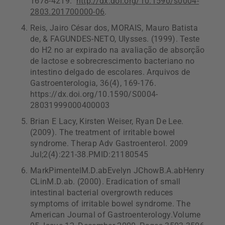
1678-4219.
http://dx.doi.org/10.1590/s0004-
2803.201700000-06
.
Reis, Jairo César dos, MORAIS, Mauro Batista
de, & FAGUNDES-NETO, Ulysses. (1999). Teste
do H2 no ar expirado na avaliação de absorção
de lactose e sobrecrescimento bacteriano no
intestino delgado de escolares. Arquivos de
Gastroenterologia, 36(4), 169-176.
https://dx.doi.org/10.1590/S0004-
28031999000400003
Brian E Lacy, Kirsten Weiser, Ryan De Lee.
(2009). The treatment of irritable bowel
syndrome. Therap Adv Gastroenterol. 2009
Jul;2(4):221-38.PMID:21180545
MarkPimentelM.D.abEvelyn JChowB.A.abHenry
CLinM.D.ab. (2000). Eradication of small
intestinal bacterial overgrowth reduces
symptoms of irritable bowel syndrome. The
American Journal of Gastroenterology.Volume