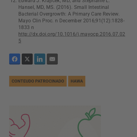
Edward J. Krajicek, MD, and Stephanie L.
Hansel, MD, MS. (2016). Small Intestinal
Bacterial Overgrowth: A Primary Care Review.
Mayo Clin Proc. n December 2016;91(12):1828-
1833 n
http://dx.doi.org/10.1016/j.mayocp.2016.07.02
5
CONTEUDO PATROCINADO
HAWA