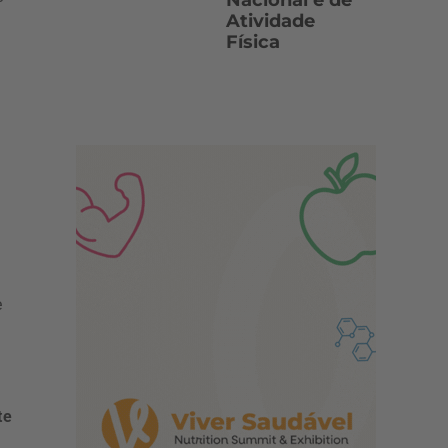
Nacional e de
Atividade
Física
e
te