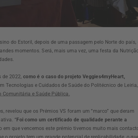
o do Estoril, depois de uma passagem pelo Norte do país, 
randes momentos. Será, mais uma vez, uma festa da Nutriçã
idades.
s de 2022,
como é o caso do projeto Veggies4myHeart,
m Tecnologias e Cuidados de Saúde do Politécnico de Leiria,
o Comunitária e Saúde Pública.
tes, revelou que os Prémios VS foram um “marco” que deram
ativa. “
Foi como um certificado de qualidade perante a
o em que vencemos este prémio tivemos muito mais contact
e o projeto tem um grande potencial de replicabilidade, o qu