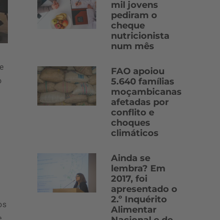
mil jovens
pediram o
cheque
nutricionista
num mês
e
FAO apoiou
5.640 famílias
o
moçambicanas
afetadas por
conflito e
choques
climáticos
Ainda se
lembra? Em
2017, foi
apresentado o
2.º Inquérito
os
Alimentar
e