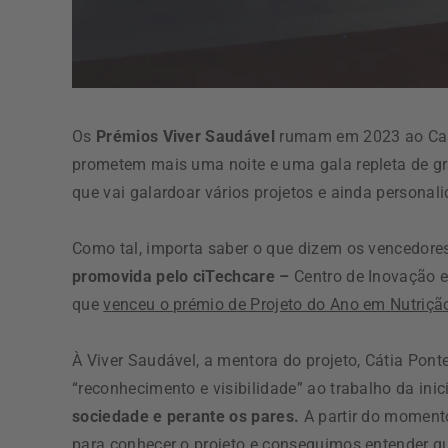
Os
Prémios Viver Saudável
rumam em 2023 ao Casin
prometem mais uma noite e uma gala repleta de g
que vai galardoar vários projetos e ainda personal
Como tal, importa saber o que dizem os vencedore
promovida pelo ciTechcare –
Centro de Inovação e
que
v
enceu o prémio de Projeto do Ano em Nutriçã
À Viver Saudável, a mentora do projeto, Cátia Pon
“reconhecimento e visibilidade” ao trabalho da inici
sociedade e perante os pares.
A partir do moment
para conhecer o projeto e conseguimos entender qu