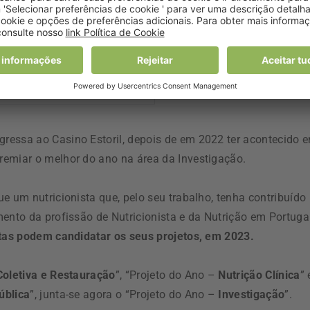
gressa ao Casino Estoril, depois de em 2022 ter acontecido 
remiar o melhor do ano na área da Investigação.
e um nutricionista que, pelo seu trabalho, tenha contribuído
mento da profissão de Nutricionista e da Nutrição em Portuga
stas podem candidatar os seus projetos, em 2023.
oletiva e Restauração
”, “Projeto do Ano –
Nutrição Clínica
” 
ública
”, junta-se agora o “Projeto do Ano –
Investigação
”.