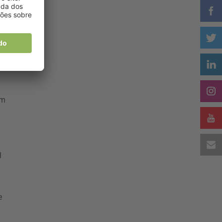
em
l
e