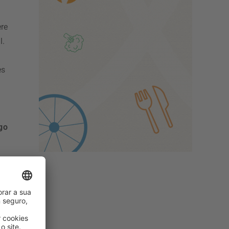
re
l.
es
go