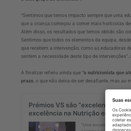
“Sentimos que temos impacto sempre que uma educ
que a criança começou a comer mais hortícolas desd
Além disso, os resultados que temos obtido são cie
Sentimos que todos os elementos da equipa, desde
que recebem a intervenção, como as educadoras de 
sentem a necessidade deste tipo de intervenções”, 
A finalizar referiu ainda que
“o nutricionista que 
prazo
, o que não deixa de ser desafiante, mas ao 