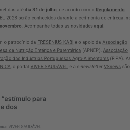
metidas até
dia 31 de julho
, de acordo com o
Regulamento
L 2023 serão conhecidos durante a cerimónia de entrega, n
e novembro.
Acompanhe todas as novidades
aqui
.
 o patrocínio da
FRESENIUS KABI
e o apoio da
Associação
sa de Nutrição Entérica e Parentérica
(APNEP),
Associação
ração das Indústrias Portuguesas Agro-Alimentares
(FIPA). A
ÍNICA
, o portal
VIVER SAUDÁVEL
e a
e-newsletter
VSnews
são