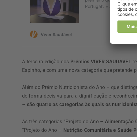
A terceira edição dos
Prémios VIVER SAUDÁVEL
re
Espinho, e com uma nova categoria que pretende p
Além do Prémio Nutricionista do Ano – que distingu
de forma decisiva para a dignificação e reconheci
–
são quatro as categorias às quais os nutricioni
Às três categorias “Projeto do Ano –
Alimentação C
“Projeto do Ano –
Nutrição Comunitária e Saúde P