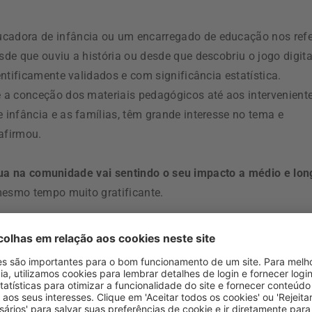
adora de infância ou um encarregado de educação nos refe
e que ouviu a história ou desde que descobriu o jogo digita
ntificamente validados e com significância estatística.
 a conceção dos materiais pedagógicos até aos intervenient
infância e as famílias, têm grande interesse no tema e
afirmou.
atua na comunidade vai sentindo o seu impacto a médio e lon
mesmo tempo muito gratificante.