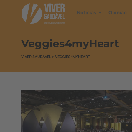
Notícias
Opinião
Veggies4myHeart
VIVER SAUDÁVEL
>
VEGGIES4MYHEART