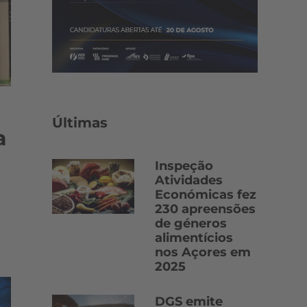
Últimas
a
Inspeção
Atividades
Económicas fez
230 apreensões
de géneros
alimentícios
nos Açores em
2025
DGS emite