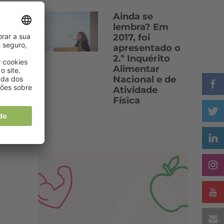
Ainda se
lembra? Em
2017, foi
apresentado o
2.º Inquérito
Alimentar
Nacional e de
Atividade
Física