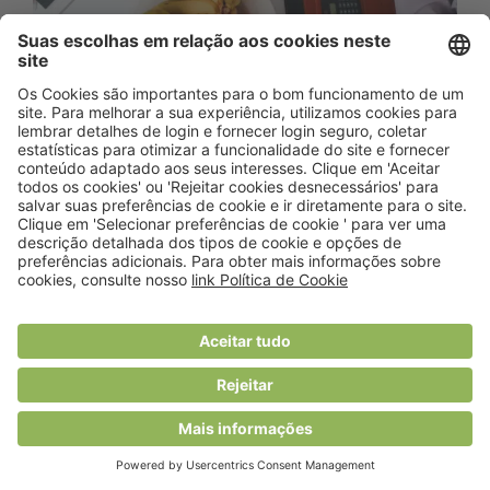
Mais de cinco mil jovens pediram o
cheque nutricionista num mês