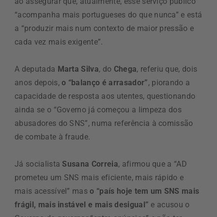
ao assegurar que, atualmente, esse serviço público
“acompanha mais portugueses do que nunca” e está
a “produzir mais num contexto de maior pressão e
cada vez mais exigente”.
A deputada
Marta Silva
, do
Chega
, referiu que, dois
anos depois,
o “balanço é arrasador”
, piorando a
capacidade de resposta aos utentes, questionando
ainda se o “Governo já começou a limpeza dos
abusadores do SNS”, numa referência à comissão
de combate à fraude.
Já socialista
Susana Correia
, afirmou que a “AD
prometeu um SNS mais eficiente, mais rápido e
mais acessível” mas
o “país hoje tem um SNS mais
frágil, mais instável e mais desigual”
e acusou o