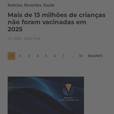
Notícias
,
Recentes
,
Saúde
Mais de 13 milhões de crianças
não foram vacinadas em
2025
16 Julho, 2026 9:44
P
1
2
3
4
5
6
7
…
55
SEGUINTE
a
g
i
n
a
ç
ã