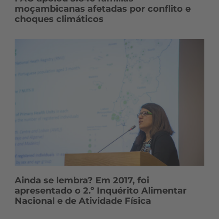
moçambicanas afetadas por conflito e
choques climáticos
Ainda se lembra? Em 2017, foi
apresentado o 2.º Inquérito Alimentar
Nacional e de Atividade Física