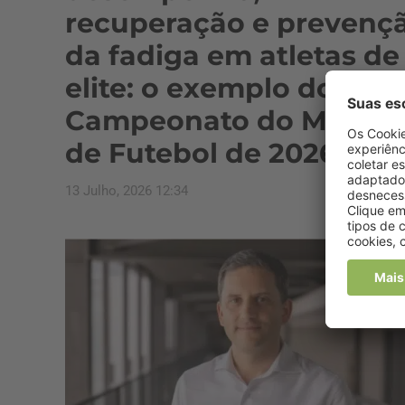
recuperação e prevenç
da fadiga em atletas de
elite: o exemplo do
Campeonato do Mundo
de Futebol de 2026
13 Julho, 2026 12:34