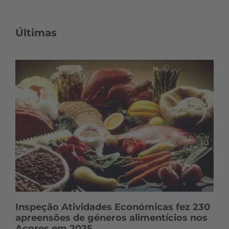
s
c
o
Últimas
n
t
e
ú
d
o
s
Inspeção Atividades Económicas fez 230
apreensões de géneros alimentícios nos
Açores em 2025