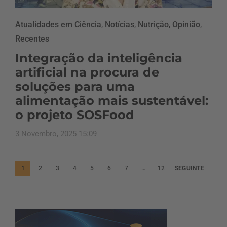
Atualidades em Ciência
,
Notícias
,
Nutrição
,
Opinião
,
Recentes
Integração da inteligência
artificial na procura de
soluções para uma
alimentação mais sustentável:
o projeto SOSFood
3 Novembro, 2025 15:09
P
1
2
3
4
5
6
7
…
12
SEGUINTE
a
g
i