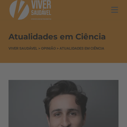
Atualidades em Ciência
VIVER SAUDÁVEL
>
OPINIÃO
>
ATUALIDADES EM CIÊNCIA