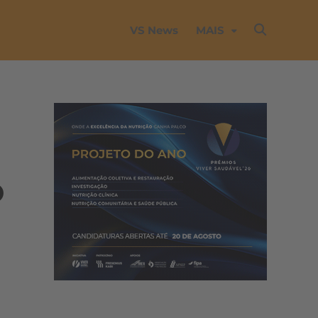
VS News
MAIS
o