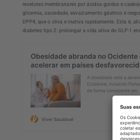
recetores membranares por ácidos gordos e cadeia 
glicemia, saciedade, esvaziamento gástrico e respo
DPP4, que o cliva e inativa rapidamente. Esta é, a
diabetes tipo 2: prolongar a vida ativa do GLP-1 e