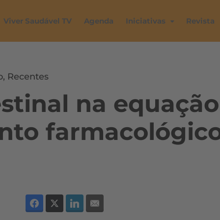
Viver Saudável TV
Agenda
Iniciativas
Revista
o
,
Recentes
estinal na equação
nto farmacológic