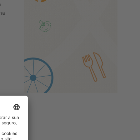
a
ima
a