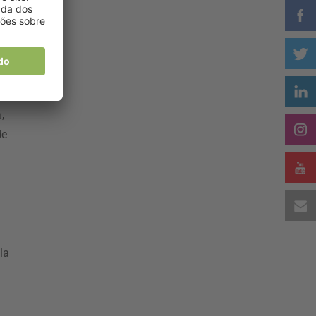
s
ro
,
de
la