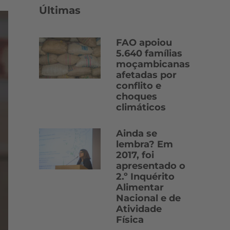
Últimas
FAO apoiou
5.640 famílias
moçambicanas
afetadas por
conflito e
choques
climáticos
Ainda se
lembra? Em
2017, foi
apresentado o
2.º Inquérito
Alimentar
Nacional e de
Atividade
Física