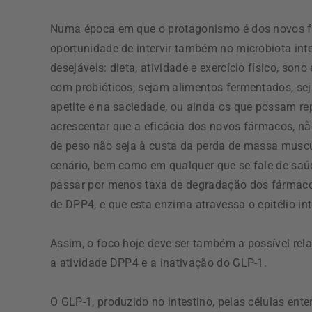
Numa época em que o protagonismo é dos novos fá
oportunidade de intervir também no microbiota intes
desejáveis: dieta, atividade e exercício físico, sono
com probióticos, sejam alimentos fermentados, se
apetite e na saciedade, ou ainda os que possam re
acrescentar que a eficácia dos novos fármacos, 
de peso não seja à custa da perda de massa muscula
cenário, bem como em qualquer que se fale de saú
passar por menos taxa de degradação dos fármaco
de DPP4, e que esta enzima atravessa o epitélio in
Assim, o foco hoje deve ser também a possível relaç
a atividade DPP4 e a inativação do GLP-1.
O GLP-1, produzido no intestino, pelas células ent