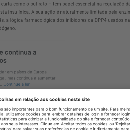
curta como o butirato – tem papel essencial na regulação d
sta insulínica. A sua ação é naturalmente limitada pela enz
liás, a lógica farmacológica dos inibidores da DPP4 usados n
ndógeno.