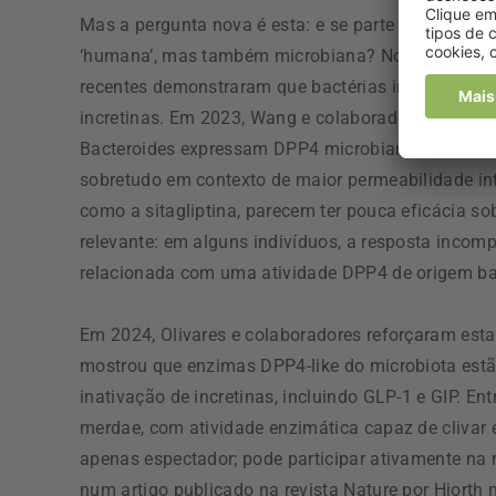
Mas a pergunta nova é esta: e se parte da ativida
‘humana’, mas também microbiana? Nos últimos ano
recentes demonstraram que bactérias intestinais 
incretinas. Em 2023, Wang e colaboradores mostrar
Bacteroides expressam DPP4 microbiana capaz de r
sobretudo em contexto de maior permeabilidade int
como a sitagliptina, parecem ter pouca eficácia so
relevante: em alguns indivíduos, a resposta incom
relacionada com uma atividade DPP4 de origem bac
Em 2024, Olivares e colaboradores reforçaram est
mostrou que enzimas DPP4-like do microbiota estã
inativação de incretinas, incluindo GLP-1 e GIP. E
merdae, com atividade enzimática capaz de clivar
apenas espectador; pode participar ativamente na 
num artigo publicado na revista Nature por Hjorth