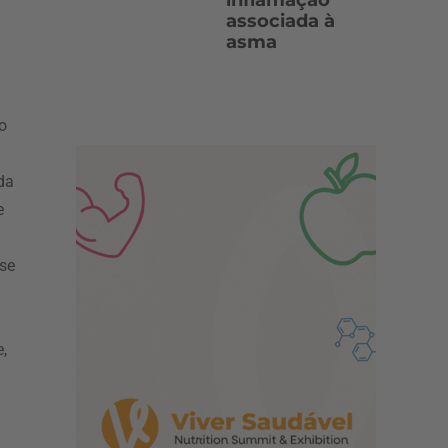
inflamação
associada à
asma
a
o
da
e
se
e,