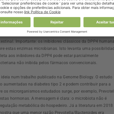
de DPP4 relevante não for apenas a que temos de origem
s, esta hipótese deixou de ser apenas especulativa. Estudo
podem expressar enzimas DPP4-like capazes de clivar
am, na revista Science, que determinadas bactérias do géne
eduzir GLP-1 ativo e interferir com a homeostase glicémica,
estinal. Importante: os inibidores clássicos da DPP4 humana
bre estas enzimas microbianas. Isto levanta uma possibilida
pleta aos inibidores da DPP4 pode estar parcialmente
teriana não inibida pelos fármacos convencionais.
a ideia num trabalho publicado na Genome Biology. O estudo
o aumentadas na diabetes tipo 2 e podem contribuir para a
ntre os microrganismos estudados surge, por exemplo, Prevotel
 estas hormonas. A mensagem é clara: o microbiota não é
regulação metabólica do hospedeiro. Já a literatura em 2018
 mostra que uma menor razão Prevotella/Bacteroides era