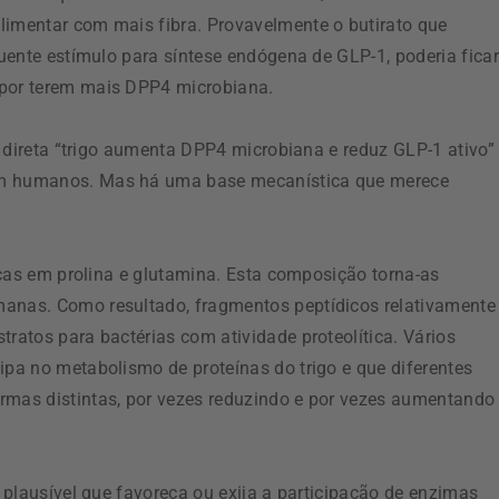
limentar com mais fibra. Provavelmente o butirato que
quente estímulo para síntese endógena de GLP-1, poderia ficar
 por terem mais DPP4 microbiana.
ão direta “trigo aumenta DPP4 microbiana e reduz GLP-1 ativo”
 em humanos. Mas há uma base mecanística que merece
ricas em prolina e glutamina. Esta composição torna-as
manas. Como resultado, fragmentos peptídicos relativamente
tratos para bactérias com atividade proteolítica. Vários
ipa no metabolismo de proteínas do trigo e que diferentes
rmas distintas, por vezes reduzindo e por vezes aumentando
e plausível que favoreça ou exija a participação de enzimas