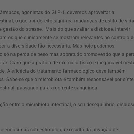
rmacos, agonistas do GLP-1, devemos aproveitar a
tinal, o que por defeito significa mudanças de estilo de vid
 e gestão do stresse. Mais do que avaliar a disbiose, intervir
jam os que clinicamente se mostram relevantes no controlo d
por a diversidade tão necessária. Mas hoje podemos
não só na perda de peso mas sobretudo promovendo que a per
r. Claro que a prática de exercício físico é inegociável nest
de. A eficácia do tratamento farmacológico deve também
s. Sabe-se que o microbiota é também responsável por sínte
testinal, passando para a corrente sanguínea.
ão entre o microbiota intestinal, o seu desequilíbrio, disbios
ero-endócrinas sob estímulo que resulta da ativação de