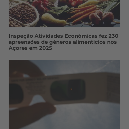
s
Inspeção Atividades Económicas fez 230
apreensões de géneros alimentícios nos
Açores em 2025