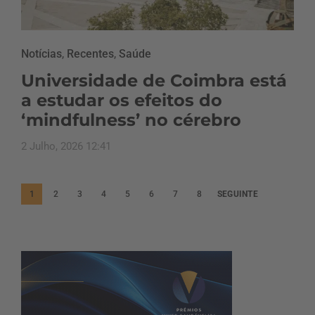
Notícias
,
Recentes
,
Saúde
Universidade de Coimbra está
a estudar os efeitos do
‘mindfulness’ no cérebro
2 Julho, 2026 12:41
P
1
2
3
4
5
6
7
8
SEGUINTE
a
g
i
n
a