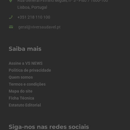
Rua General Firmino Miguel, nº 3 - Piso 7 1600-100
Lisboa, Portugal
+351 218 110 100
geral@viversaudavel.pt
Saiba mais
Assine a VS NEWS
Política de privacidade
Quem somos
Termos e condições
Mapa do site
Ficha Técnica
Estatuto Editorial
Siga-nos nas redes sociais