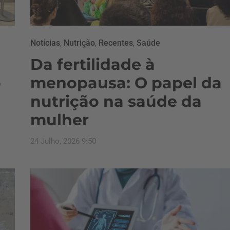
Notícias
,
Nutrição
,
Recentes
,
Saúde
Da fertilidade à
o
menopausa: O papel da
nutrição na saúde da
mulher
24 Julho, 2026 9:50