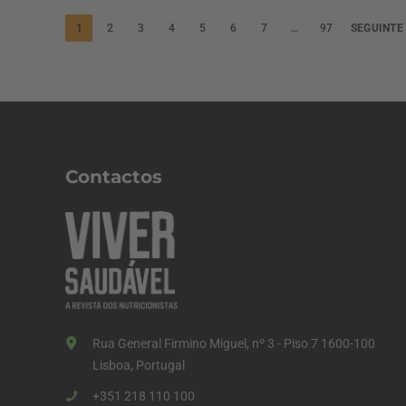
P
1
2
3
4
5
6
7
…
97
SEGUINTE
a
g
i
n
a
Contactos
ç
ã
o
d
o
s
Rua General Firmino Miguel, nº 3 - Piso 7 1600-100
c
Lisboa, Portugal
o
+351 218 110 100