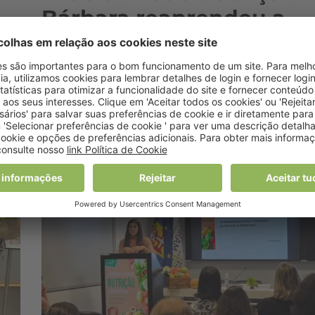
Bárbara reaprendeu a
 e
encontrar prazer na
alimentação face à
anorexia
27 Julho, 2026 9:00