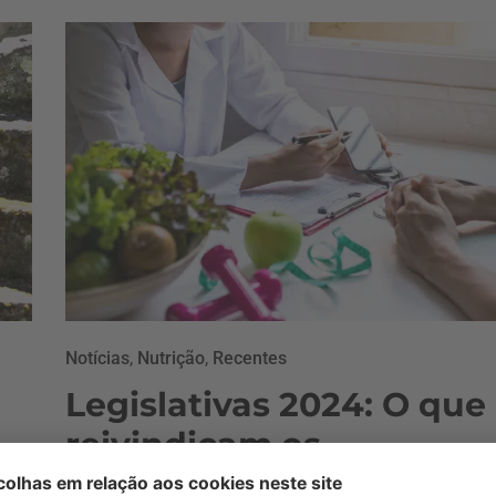
Notícias
,
Nutrição
,
Recentes
Legislativas 2024: O que
reivindicam os
nutricionistas?