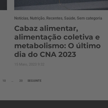
Notícias
,
Nutrição
,
Recentes
,
Saúde
,
Sem categoria
Cabaz alimentar,
alimentação coletiva e
metabolismo: O último
dia do CNA 2023
15 Maio, 2023 9:32
10
…
20
SEGUINTE