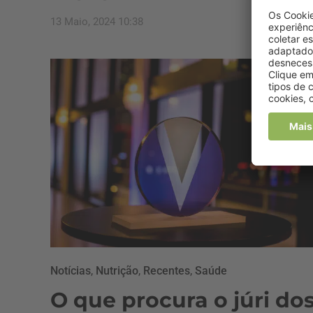
13 Maio, 2024 10:38
Notícias
,
Nutrição
,
Recentes
,
Saúde
O que procura o júri do