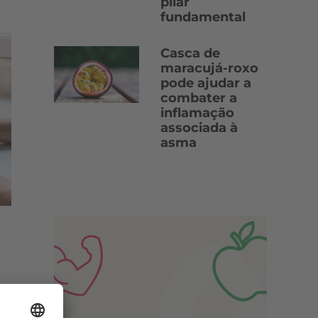
pilar
fundamental
Casca de
maracujá-roxo
pode ajudar a
combater a
inflamação
associada à
asma