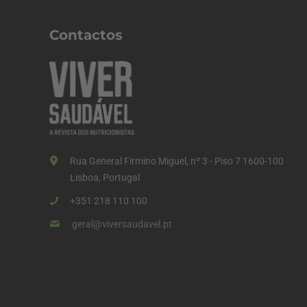
n
a
Contactos
ç
ã
o
d
o
s
Rua General Firmino Miguel, nº 3 - Piso 7 1600-100
c
Lisboa, Portugal
o
+351 218 110 100
n
geral@viversaudavel.pt
t
e
ú
d