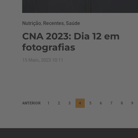
Nutrição
,
Recentes
,
Saúde
CNA 2023: Dia 12 em
fotografias
15 Maio, 2023 10:11
P
ANTERIOR
1
2
3
4
5
6
7
8
9
a
g
i