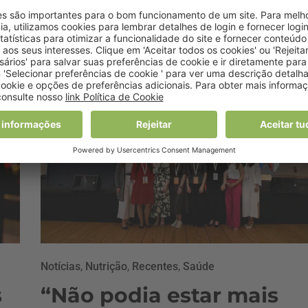
26 Fevereiro, 2024 10:22
Notícias
,
Nutrição
,
Recentes
,
Saúde
s
“Não podia estar mais