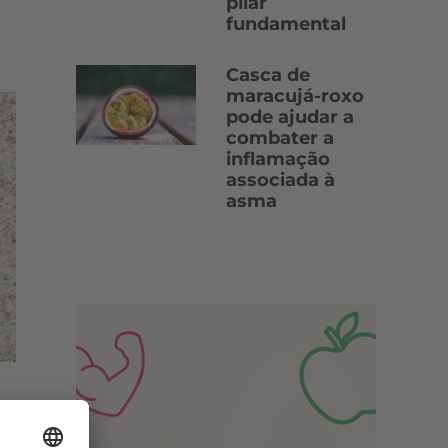
pilar
fundamental
Casca de
maracujá-roxo
pode ajudar a
combater a
inflamação
associada à
asma