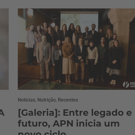
Notícias
,
Nutrição
,
Recentes
A
[Galeria]: Entre legado e
futuro, APN inicia um
novo ciclo