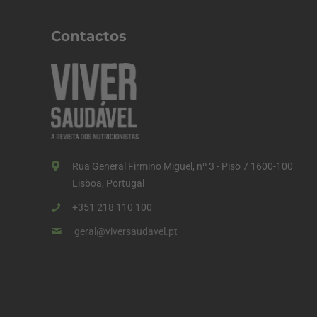
n
a
Contactos
ç
ã
o
d
o
s
Rua General Firmino Miguel, nº 3 - Piso 7 1600-100
c
Lisboa, Portugal
o
+351 218 110 100
n
geral@viversaudavel.pt
t
e
ú
d