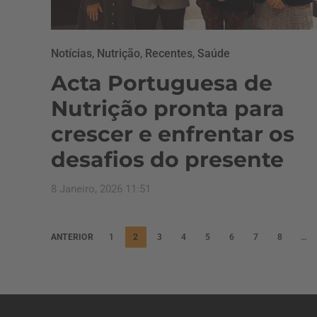
Notícias
,
Nutrição
,
Recentes
,
Saúde
Acta Portuguesa de
Nutrição pronta para
crescer e enfrentar os
desafios do presente
8 Janeiro, 2026 11:51
P
ANTERIOR
1
2
3
4
5
6
7
8
…
a
g
i