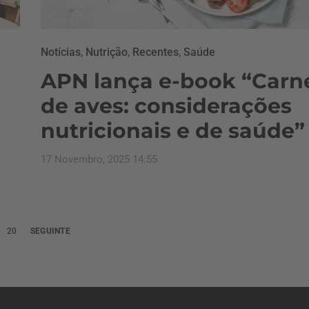
Notícias
,
Nutrição
,
Recentes
,
Saúde
APN lança e-book “Carn
de aves: considerações
nutricionais e de saúde”
17 Novembro, 2025 14:55
20
SEGUINTE