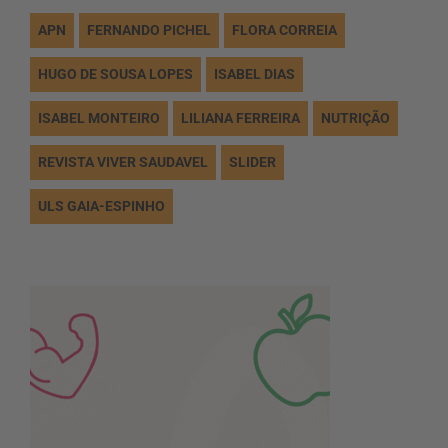
APN
FERNANDO PICHEL
FLORA CORREIA
HUGO DE SOUSA LOPES
ISABEL DIAS
ISABEL MONTEIRO
LILIANA FERREIRA
NUTRIÇÃO
REVISTA VIVER SAUDAVEL
SLIDER
ULS GAIA-ESPINHO