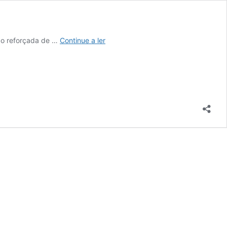
Já
ão reforçada de …
Continue a ler
se
pode
inscrever
na
VS
–
Nutrition
Summit
&
Exhibition