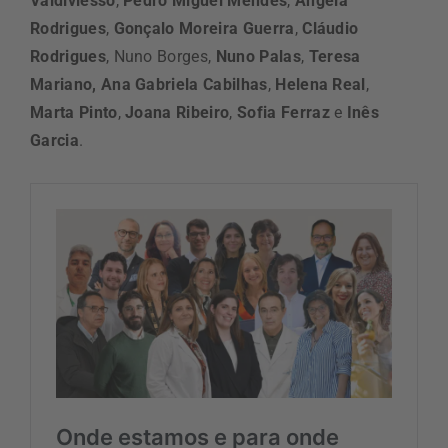
Valdiviesso
,
Pedro Miguel Mendes
,
Ângela
Rodrigues
,
Gonçalo Moreira Guerra
,
Cláudio
Rodrigues
, Nuno Borges,
Nuno Palas
,
Teresa
Mariano, Ana Gabriela Cabilhas
,
Helena Real
,
Marta Pinto
,
Joana Ribeiro
,
Sofia Ferraz
e
Inês
Garcia
.