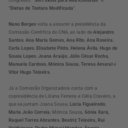
congresso: “
Soft Skills para Nutricionistas
” e
“
Dietas de Textura Modificada
“.
Nuno Borges
volta a assumir a presidência da
Comissão Científica do CNA, ao lado de
Alejandro
Santos
,
Ana Maria Gomes
,
Ana Rito
,
Ana Roseira
,
Carla Lopes
,
Elisabete Pinto
,
Helena Ávila
,
Hugo de
Sousa Lopes
,
Joana Araújo
,
Júlio César Rocha
,
Manuela Cardoso
,
Mónica Sousa
,
Teresa Amaral
e
Vítor Hugo Teixeira
.
Já a Comissão Organizadora conta com a
copresidência de Liliana Ferreira e Célia Craveiro, a
que se juntam Joana Sousa,
Lúcia Figueiredo
,
Maria João Correia
, Mónica Sousa,
Sónia Xará,
Raquel Torres Abrantes
,
Beatriz Teixeira,
Rui