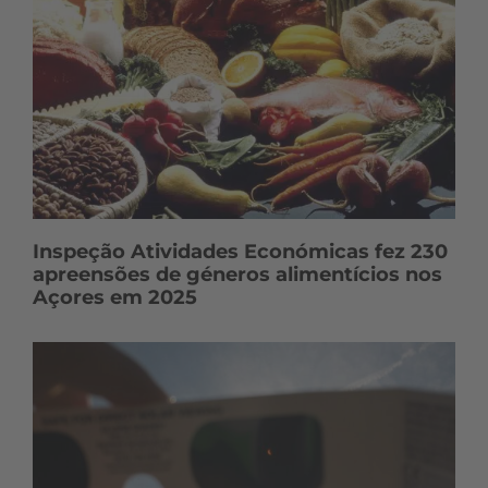
d
o
s
Inspeção Atividades Económicas fez 230
apreensões de géneros alimentícios nos
Açores em 2025