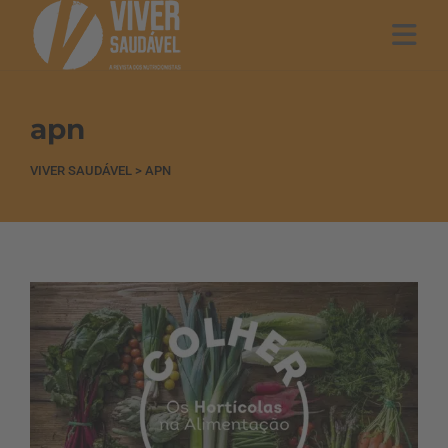
apn
VIVER SAUDÁVEL
>
APN