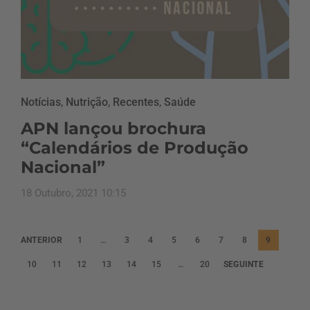
Notícias
,
Nutrição
,
Recentes
,
Saúde
APN lançou brochura
“Calendários de Produção
Nacional”
18 Outubro, 2021 10:15
P
ANTERIOR
1
…
3
4
5
6
7
8
9
a
10
11
12
13
14
15
…
20
SEGUINTE
g
i