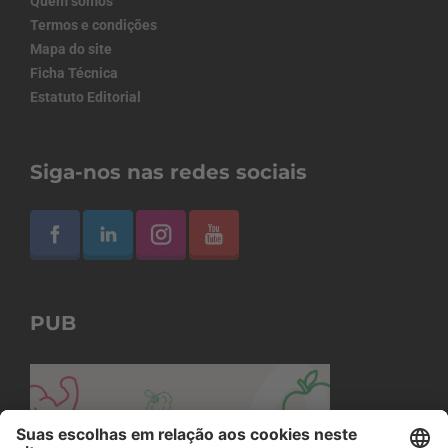
Quem somos
Termos e condições
Mapa do site
Ficha Técnica
Estatuto Editorial
Siga-nos nas redes sociais
PUB