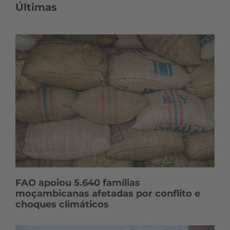
n
Últimas
t
e
ú
d
o
s
FAO apoiou 5.640 famílias
moçambicanas afetadas por conflito e
choques climáticos