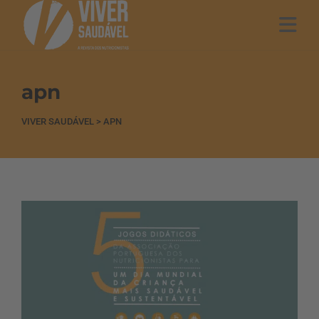
apn
VIVER SAUDÁVEL
>
APN