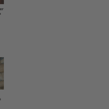
er
o
s