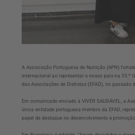
A Associação Portuguesa de Nutrição (APN) fortal
internacional ao representar o nosso país na 35.ª
das Associações de Dietistas (EFAD), no passado d
Em comunicado enviado à VIVER SAUDÁVEL, a Asso
única entidade portuguesa membro da EFAD, repre
papel de destaque no desenvolvimento e promoção 
Em Barcelona, é referido, “foram discutidos e pl