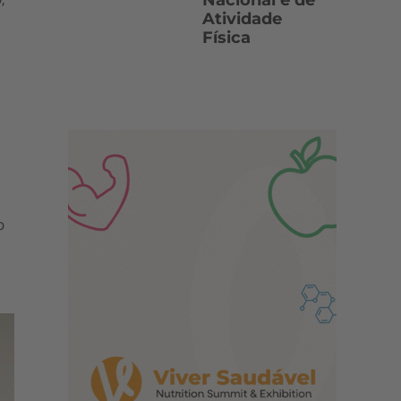
Nacional e de
Atividade
Física
t
o