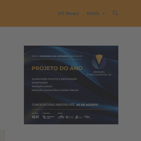
VS News
MAIS
m