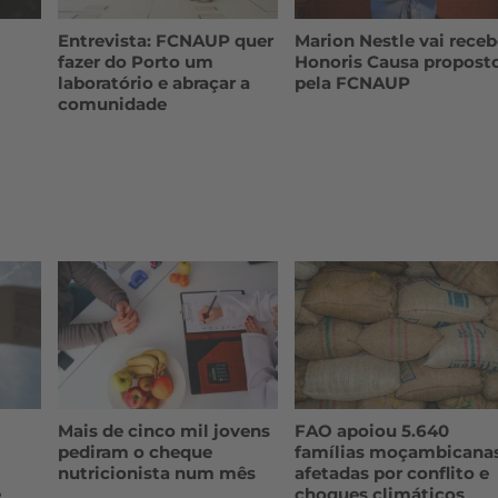
Entrevista: FCNAUP quer
Marion Nestle vai receb
fazer do Porto um
Honoris Causa propost
laboratório e abraçar a
pela FCNAUP
comunidade
Mais de cinco mil jovens
FAO apoiou 5.640
pediram o cheque
famílias moçambicana
nutricionista num mês
afetadas por conflito e
e
choques climáticos