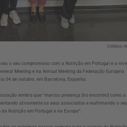
Créditos: 
eceu o seu compromisso com a Nutrição em Portugal e a níve
 General Meeting e na Annual Meeting da Federação Europeia
ia 04 de outubro, em Barcelona, Espanha.
ciação lembra que “marcou presença [no encontro] como a
sentando ativamente os seus associados e reafirmando o se
da Nutrição em Portugal e na Europa”.
aneados os próximos passos comuns para o avanço da Nutrição