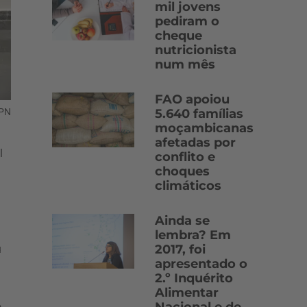
mil jovens
pediram o
cheque
nutricionista
num mês
FAO apoiou
APN
5.640 famílias
moçambicanas
afetadas por
l
conflito e
choques
climáticos
Ainda se
lembra? Em
2017, foi
u
apresentado o
2.º Inquérito
Alimentar
,