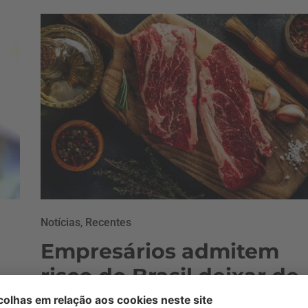
Notícias
,
Recentes
Empresários admitem
risco do Brasil deixar de
exportar carne para a