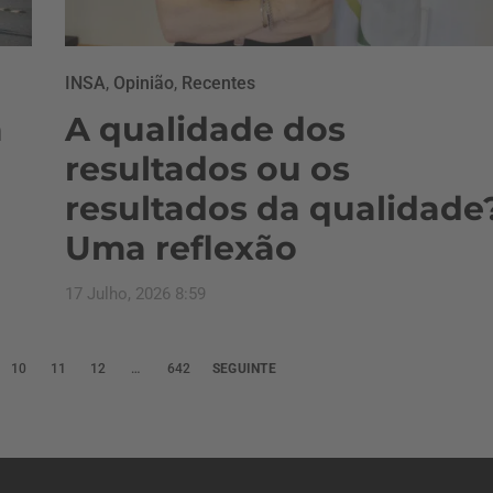
INSA
,
Opinião
,
Recentes
a
A qualidade dos
resultados ou os
resultados da qualidade
Uma reflexão
17 Julho, 2026 8:59
10
11
12
…
642
SEGUINTE