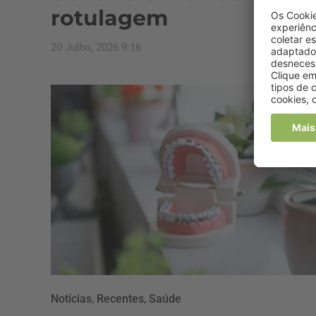
rotulagem
20 Julho, 2026 9:16
Notícias
,
Recentes
,
Saúde