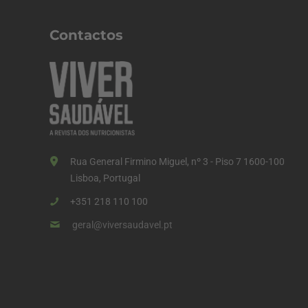
n
a
Contactos
ç
ã
o
d
o
s
Rua General Firmino Miguel, nº 3 - Piso 7 1600-100
c
Lisboa, Portugal
o
+351 218 110 100
n
geral@viversaudavel.pt
t
e
ú
d