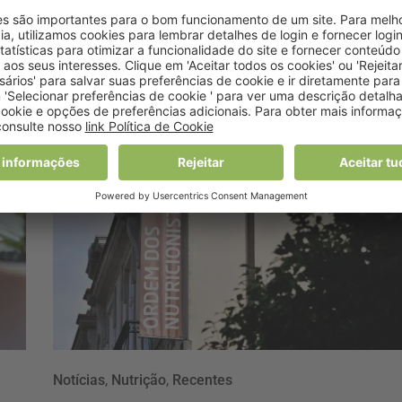
UE
17 Julho, 2026 17:18
Notícias
,
Nutrição
,
Recentes