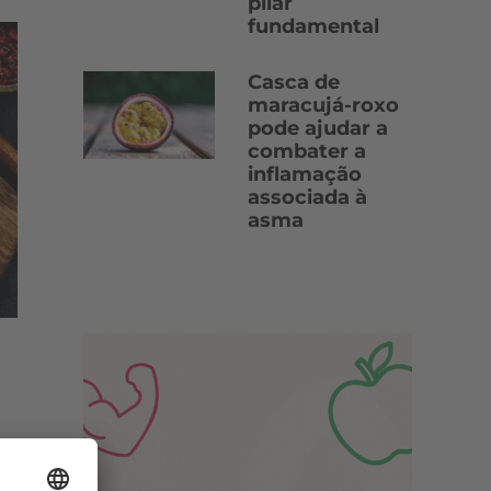
pilar
fundamental
Casca de
maracujá-roxo
pode ajudar a
combater a
inflamação
associada à
asma