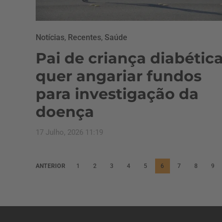
Notícias
,
Recentes
,
Saúde
Pai de criança diabétic
quer angariar fundos
para investigação da
doença
17 Julho, 2026 11:19
P
ANTERIOR
1
2
3
4
5
6
7
8
9
a
g
i