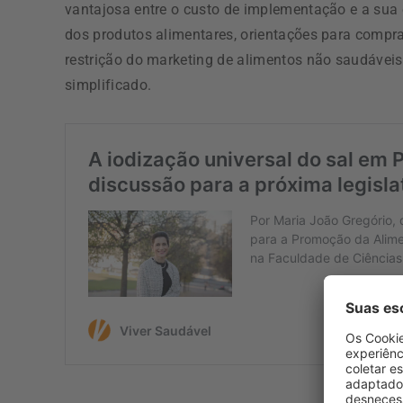
vantajosa entre o custo de implementação e a sua 
dos produtos alimentares, orientações para compra
restrição do marketing de alimentos não saudávei
simplificado.