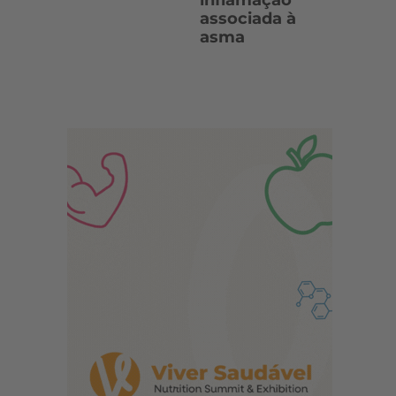
inflamação
associada à
asma
s