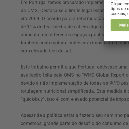
Em Portugal temos procurado implementar um con
da OMS. Destaca-se o limite legal estabelecido par
em 2009. O acordo para a reformulação dos produto
de 11% do teor médio de sal em algumas categorias
alimentar em diferentes espaços públicos, como pa
também contemplam limites máximos para o teor d
com elevado teor de sal.
Este trabalho permitiu que Portugal obtivesse uma
avaliação feita pela OMS no “
WHO Global Report o
devido à não implementação de todas as
WHO best
rotulagem nutricional simplificada. Esta medida é 
“quick-buy”, isto é, com elevado potencial de impac
Apesar de a política estar a fazer o seu caminho p
comemos, grande parte do desafio do consumo de s