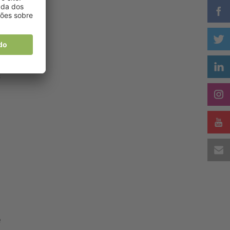
s
ca
ue
s
e