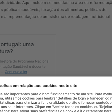
efetividade. Aqui incluem-se medidas na área da reformulaç
s públicas saudáveis, taxação dos alimentos, políticas de
s e a implementação de um sistema de rotulagem nutricional