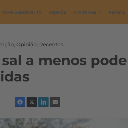
Viver Saudável TV
Agenda
Iniciativas
Revista
rição
,
Opinião
,
Recentes
 sal a menos pode
vidas