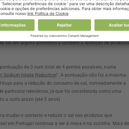
junto alargado de medidas, alinhadas com as recomendaçõe
a o teor de sal no pão, aprovado pela Assembleia da Repúbli
s alimentares que permitiu reduzir, entre 2018 e 2021, cerca
 de alimentos. A definição de orientações para a oferta
ra as escolas e instituições do Serviço Nacional de Saúde, q
e sal em alguns alimentos e também a restrição de produto
 pontuação de 3 num total de 4 pontos possíveis, numa
n Sodium Intake Reduction
”. A pontuação não foi a máxima
-buys
para a redução do consumo de sal, nomeadamente a
de particular relevância, já que foi considerada como uma
to a curto prazo (até 5 anos).
ara mudar o contexto e reduzir o sal nos produtos que
al em Portugal continua a ser à mesa e na cozinha. Mais d