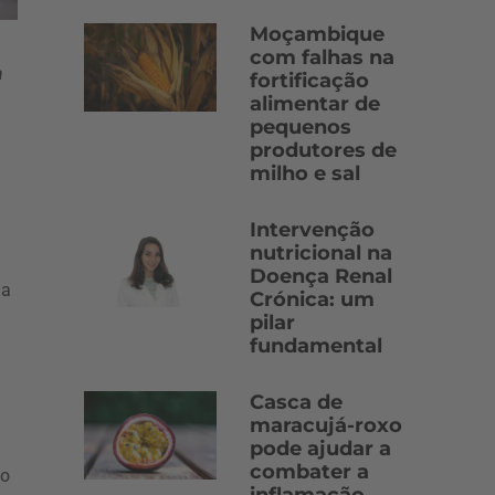
Moçambique
com falhas na
a
fortificação
alimentar de
pequenos
produtores de
milho e sal
Intervenção
nutricional na
Doença Renal
 a
Crónica: um
pilar
fundamental
Casca de
maracujá-roxo
pode ajudar a
combater a
io