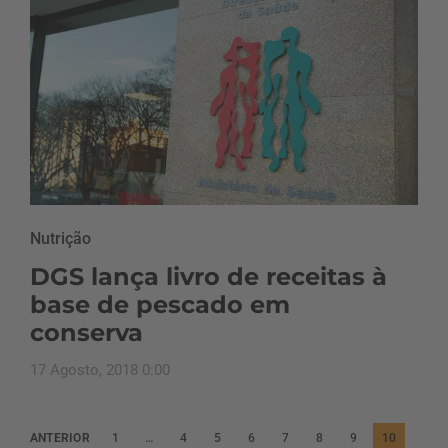
Nutrição
DGS lança livro de receitas à
base de pescado em
conserva
17 Agosto, 2018 0:00
P
ANTERIOR
1
…
4
5
6
7
8
9
10