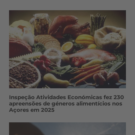
t
e
ú
d
o
s
Inspeção Atividades Económicas fez 230
apreensões de géneros alimentícios nos
Açores em 2025