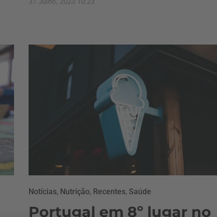
31 Julho, 2023 10:23
Notícias
,
Nutrição
,
Recentes
,
Saúde
Portugal em 8º lugar no