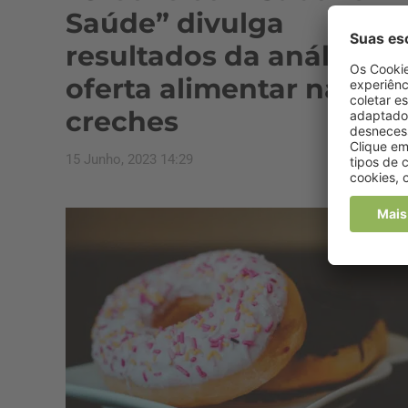
Saúde” divulga
resultados da análise d
oferta alimentar nas
creches
15 Junho, 2023 14:29