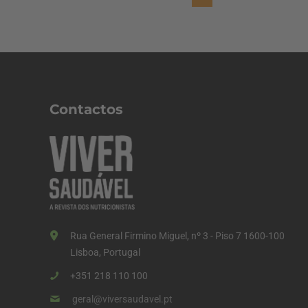
a
g
i
n
a
Contactos
ç
ã
o
d
o
s
Rua General Firmino Miguel, nº 3 - Piso 7 1600-100
c
Lisboa, Portugal
o
+351 218 110 100
n
geral@viversaudavel.pt