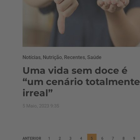
Notícias
,
Nutrição
,
Recentes
,
Saúde
Uma vida sem doce é
“um cenário totalmente
irreal”
5 Maio, 2023 9:35
P
ANTERIOR
1
2
3
4
5
6
7
8
9