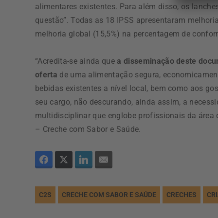
alimentares existentes. Para além disso, os lanch
questão”. Todas as 18 IPSS apresentaram melhoria 
melhoria global (15,5%) na percentagem de confor
“Acredita-se ainda que
a disseminação deste docum
oferta
de uma alimentação segura, economicamente 
bebidas existentes a nível local, bem como aos gos
seu cargo, não descurando, ainda assim, a necessi
multidisciplinar que englobe profissionais da área
– Creche com Sabor e Saúde.
C2S
CRECHE COM SABOR E SAÚDE
CRECHES
CR