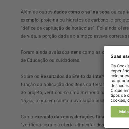
Além de outros
dados como o sal na sopa
ou capit
exemplo, proteína ou hidratos de carbono, o proje
“défice de capitação de hortícolas”. Foi ainda ofer
de vida, a porção dada ao almoço estava correta s
Foram ainda avaliados itens como as condições hi
de Educação ou cuidadores.
Sobre os
Resultados do Efeito da Intervenção do p
função da aplicação dos itens da ferramenta de ava
do projeto, verificou-se uma melhoria na percent
15,5%, tendo em conta a avaliação inicial (70,3%) e 
Como
exemplo das
considerações finais do relató
“verificou-se que a oferta alimentar dos almoço