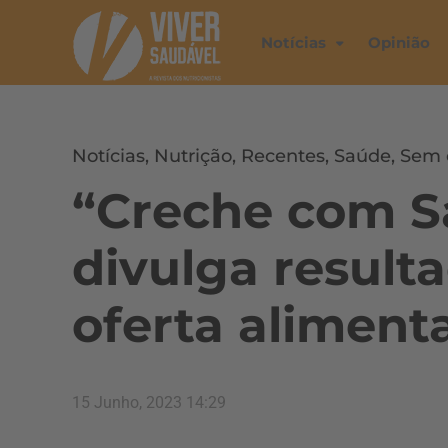
Notícias
Opinião
Notícias
,
Nutrição
,
Recentes
,
Saúde
,
Sem 
“Creche com S
divulga result
oferta aliment
15 Junho, 2023 14:29