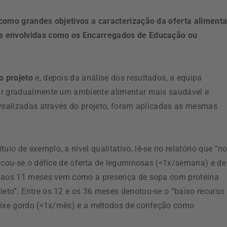
 como grandes objetivos a caracterização da oferta alimenta
as envolvidas como os Encarregados de Educação ou
o projeto
e, depois da análise dos resultados, a equipa
ar gradualmente um ambiente alimentar mais saudável e
 realizadas através do projeto, foram aplicadas as mesmas
ítulo de exemplo, a nível qualitativo, lê-se no relatório que “n
ficou-se o défice de oferta de leguminosas (<1x/semana) e de
 9 aos 11 meses vem como a presença de sopa com proteína
to”. Entre os 12 e os 36 meses denotou-se o “baixo recurso
peixe gordo (<1x/mês) e a métodos de confeção como