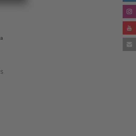
da
2S