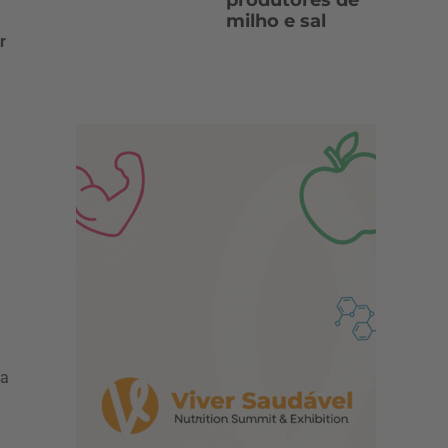
produtores de
milho e sal
r
o
 a