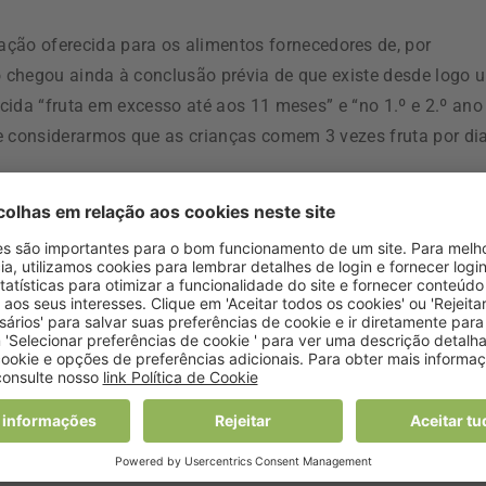
ação oferecida para os alimentos fornecedores de, por
to chegou ainda à conclusão prévia de que existe desde logo 
ecida “fruta em excesso até aos 11 meses” e “no 1.º e 2.º ano
e considerarmos que as crianças comem 3 vezes fruta por dia
giossanitárias e o nível de conhecimentos dos Encarregados
rojeto
(que incidiu em 18 IPSS), também como exemplo, “em
liação qualitativa de ementas aplicada no início de no final
agem de conformidades na avaliação dos planos de ementas d
final (80,7%)”.
rio que pode ler na totalidade clicando aqui
é referido que
s nem sempre se encontrava de acordo com as recomendações