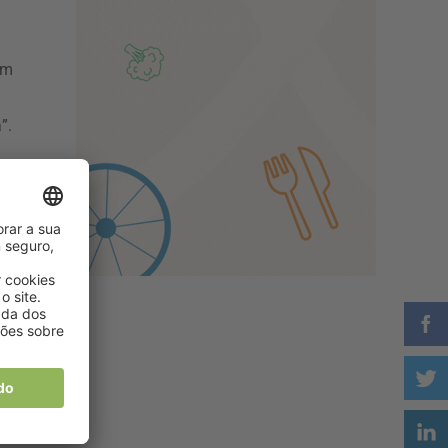
um
”.
e