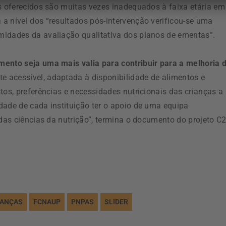
es oferecidos são muitas vezes inadequados à faixa etária em
a nível dos “resultados pós-intervenção verificou-se uma
midades da avaliação qualitativa dos planos de ementas”.
ento seja uma mais valia para contribuir para a melhoria 
acessível, adaptada à disponibilidade de alimentos e
tos, preferências e necessidades nutricionais das crianças a
dade de cada instituição ter o apoio de uma equipa
 das ciências da nutrição”, termina o documento do projeto C
IANÇAS
FCNAUP
PNPAS
SLIDER