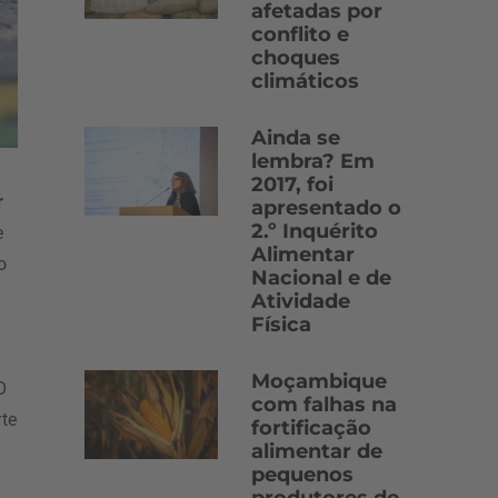
afetadas por
conflito e
choques
climáticos
Ainda se
lembra? Em
2017, foi
r
apresentado o
2.º Inquérito
e
Alimentar
o
Nacional e de
Atividade
Física
Moçambique
O
com falhas na
te
fortificação
alimentar de
pequenos