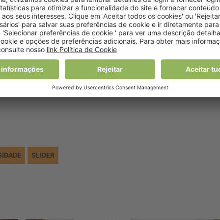
sultas de cessação tabágica. O novo modelo prevê a
de nos cuidados de saúde primários para “pessoas que
e encontram numa fase do ciclo de vida de particular
as, crianças e jovens, doentes crónicos e utentes em consul
lta especializada e multidisciplinar de obesidade”, inserida
s. A nível dos Cuidados Hospitalares, está previsto o
 lê-se ainda.
SIDADE
SLIDER