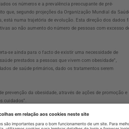
ados os números e a prevalência preocupante de pré-
dito que, segundo projeções da Organização Mundial da Saúd
, está numa trajetória de evolução. Esta direção dos dados 
lativas ao não aumento do número de pessoas com excesso d
rta-se ainda para o facto de existir uma necessidade de
 saúde prestados a pessoas que vivem com obesidade”,
idados de saúde primários, dado os tratamentos serem
 de prevenção da obesidade, através de ações de promoção e
es cuidados”.
ação saudável e da atividade física nas consultas de saúde
aixo risco e puerpério, de vigilância da saúde infantil e