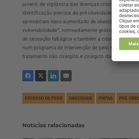
juvenil, de vigilância das doenças crónicas e con
identificação precoce da pré-obesidade e obesida
apresentam risco aumentado de obesidade ou que s
vulnerabilidade”, nomeadamente grávidas e puérper
de cessação tabágica e também a criação da “Consu
num programa de intervenção de pelo menos 24 mese
tratamento não cirúrgico e cirúrgico da obesidade”,
EXCESSO DE PESO
OBESIDADE
PNPAS
PRÉ-OBE
Notícias relacionadas