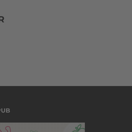
R
PUB