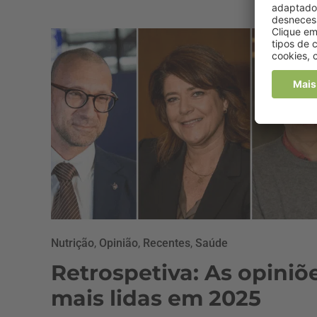
Nutrição
,
Opinião
,
Recentes
,
Saúde
Retrospetiva: As opiniõ
mais lidas em 2025