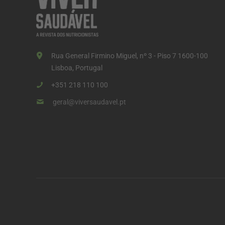
o
d
o
s
Rua General Firmino Miguel, nº 3 - Piso 7 1600-100
c
Lisboa, Portugal
o
+351 218 110 100
n
geral@viversaudavel.pt
t
e
ú
d
o
s