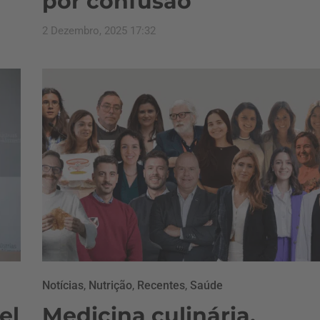
por confusão
2 Dezembro, 2025 17:32
Notícias
,
Nutrição
,
Recentes
,
Saúde
el
Medicina culinária,