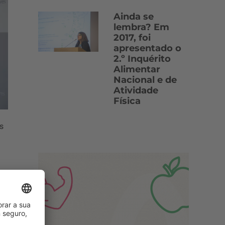
Ainda se
lembra? Em
2017, foi
apresentado o
2.º Inquérito
Alimentar
Nacional e de
Atividade
Física
s