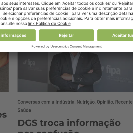
Conversas com a Indústria
,
Nutrição
,
Opinião
,
Recente
Saúde
es
DGS troca informação