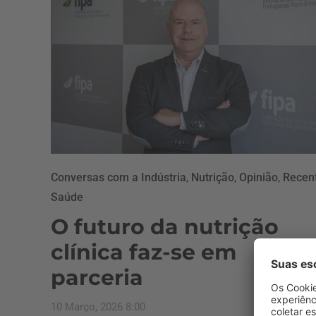
Conversas com a Indústria
,
Nutrição
,
Opinião
,
Recen
Saúde
O futuro da nutrição
clínica faz-se em
parceria
10 Março, 2026 8:00