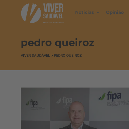
Notícias
Opinião
pedro queiroz
VIVER SAUDÁVEL
>
PEDRO QUEIROZ