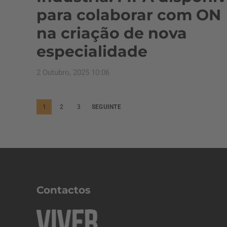
para colaborar com ON
na criação de nova
especialidade
2 Outubro, 2025 10:06
P
1
2
3
SEGUINTE
a
g
i
n
a
Contactos
ç
ã