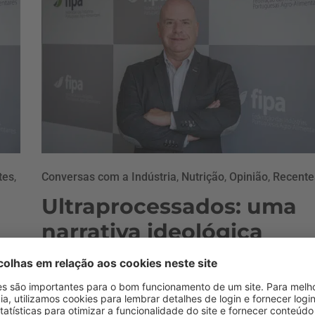
tes
,
Conversas com a Indústria
,
Nutrição
,
Opinião
,
Recente
Ultraprocessados: uma
narrativa ideológica
5 Fevereiro, 2026 11:39