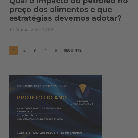
Qual o impacto do petróleo no
preço dos alimentos e que
estratégias devemos adotar?
11 Março, 2026 17:39
P
1
2
3
4
5
SEGUINTE
a
g
i
n
a
ç
ã
o
d