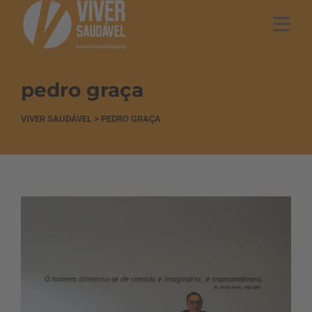
pedro graça
VIVER SAUDÁVEL
>
PEDRO GRAÇA