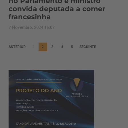
no Parlamento e ministro
convida deputada a comer
francesinha
7 Novembro, 2024 16:07
P
ANTERIOR
1
2
3
4
5
SEGUINTE
a
g
i
n
a
ç
ã
o
d