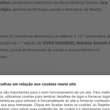
Calhau
, professora catedrática na Nova Medical School,
Iara
rdigão
, gestora de Nutrição, saúde e bem-estar da Nestlé.
unto de iniciativas destinadas a celebrar o 10.º aniversário d
ização da 1.ª edição da
VIVER SAUDÁVEL Nutrition Summit 
nistas, outros profissionais de saúde e consumidores na
mbro.