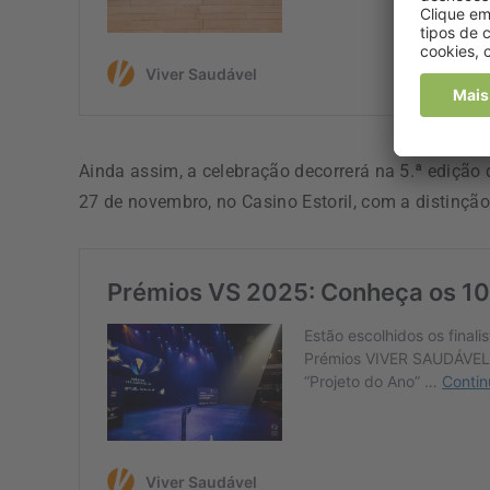
Ainda assim, a celebração decorrerá na 5.ª edição
27 de novembro, no Casino Estoril, com a distinçã