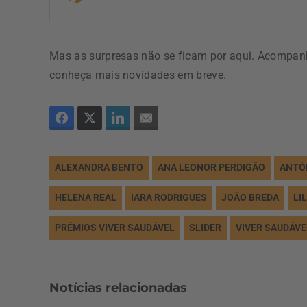
Mas as surpresas não se ficam por aqui. Acompa
conheça mais novidades em breve.
ALEXANDRA BENTO
ANA LEONOR PERDIGÃO
ANTÓ
HELENA REAL
IARA RODRIGUES
JOÃO BREDA
LI
PRÉMIOS VIVER SAUDÁVEL
SLIDER
VIVER SAUDÁVE
Notícias relacionadas