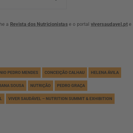
nhe a
Revista dos Nutricionistas
e o portal
viversaudavel.pt
e
NIO PEDRO MENDES
CONCEIÇÃO CALHAU
HELENA ÁVILA
LIANA SOUSA
NUTRIÇÃO
PEDRO GRAÇA
L
VIVER SAUDÁVEL – NUTRITION SUMMIT & EXHIBITION