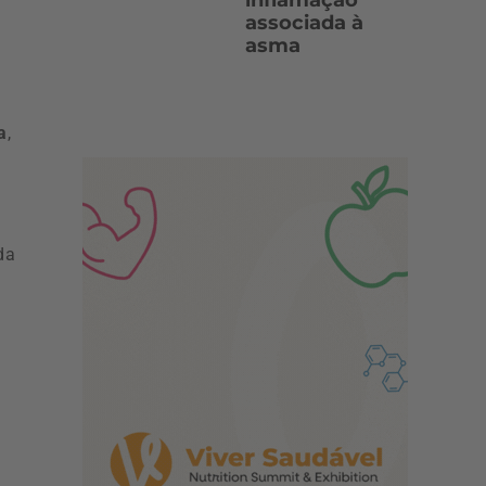
inflamação
associada à
asma
a
,
da