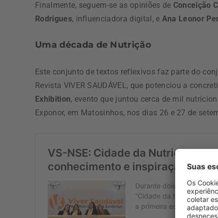
Finalmente, seguem-se as opiniões de
Conceição 
Rodrigues
, influenciadora digital, e
Ana Leonor Pe
Uma década de Nutrição
Este conjunto de textos reflexivos faz parte do conj
Revista VIVER SAUDÁVEL, que potenciou a concret
Exhibition
, evento que juntou cerca de mil nutricio
Exponor, em Matosinhos, nos dias 26 e 27 de sete