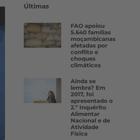
Últimas
FAO apoiou
5.640 famílias
moçambicanas
afetadas por
conflito e
choques
climáticos
Ainda se
lembra? Em
2017, foi
apresentado o
2.º Inquérito
Alimentar
Nacional e de
Atividade
Física