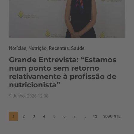
Notícias
,
Nutrição
,
Recentes
,
Saúde
Grande Entrevista: “Estamos
num ponto sem retorno
relativamente à profissão de
nutricionista”
9 Junho, 2026 12:38
P
1
2
3
4
5
6
7
…
12
SEGUINTE
a