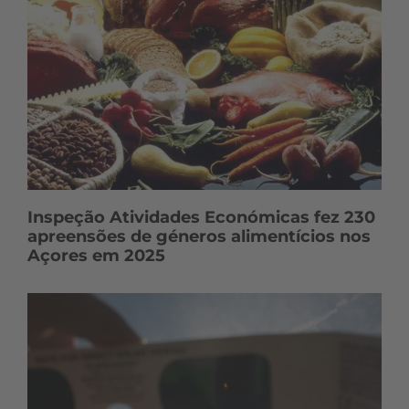
ú
d
o
s
Inspeção Atividades Económicas fez 230
apreensões de géneros alimentícios nos
Açores em 2025