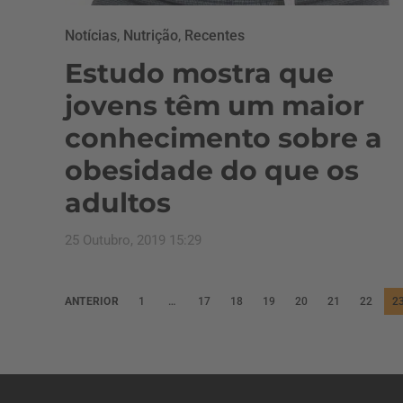
Notícias
,
Nutrição
,
Recentes
Estudo mostra que
jovens têm um maior
conhecimento sobre a
obesidade do que os
adultos
25 Outubro, 2019 15:29
P
ANTERIOR
1
…
17
18
19
20
21
22
2
a
g
i