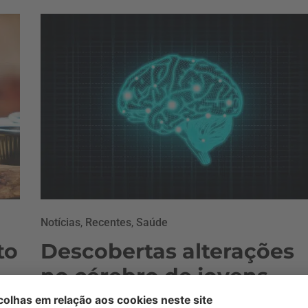
Notícias
,
Recentes
,
Saúde
to
Descobertas alterações
no cérebro de jovens
obesos