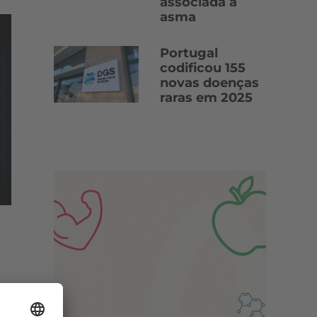
associada à
asma
Portugal
codificou 155
novas doenças
raras em 2025