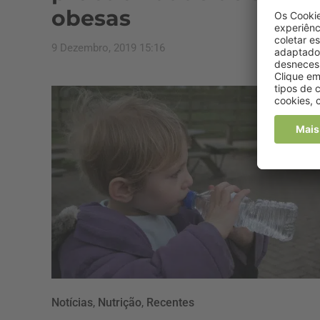
obesas
9 Dezembro, 2019 15:16
Notícias
,
Nutrição
,
Recentes