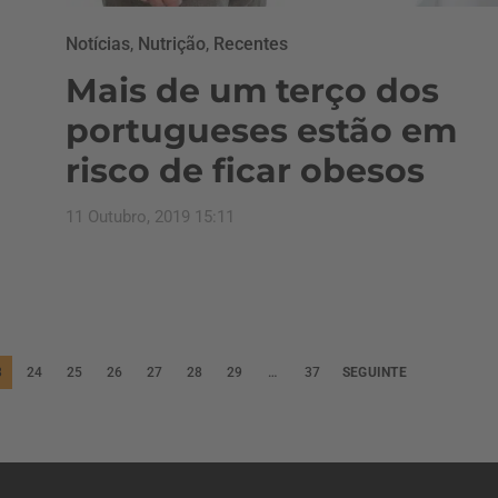
Notícias
,
Nutrição
,
Recentes
Mais de um terço dos
portugueses estão em
risco de ficar obesos
11 Outubro, 2019 15:11
3
24
25
26
27
28
29
…
37
SEGUINTE