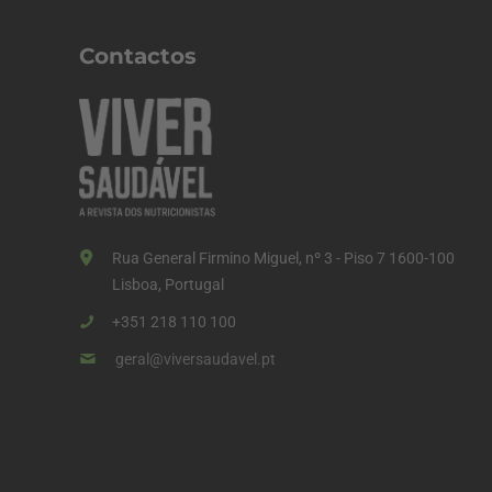
n
a
Contactos
ç
ã
o
d
o
s
Rua General Firmino Miguel, nº 3 - Piso 7 1600-100
c
Lisboa, Portugal
o
+351 218 110 100
n
geral@viversaudavel.pt
t
e
ú
d