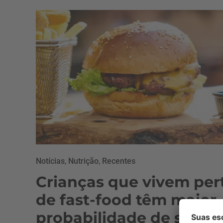
Notícias
,
Nutrição
,
Recentes
Crianças que vivem per
de fast-food têm maior
probabilidade de serem