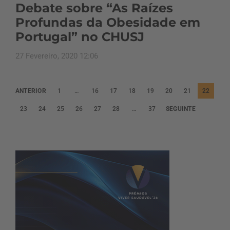
Debate sobre “As Raízes
Profundas da Obesidade em
Portugal” no CHUSJ
27 Fevereiro, 2020 12:06
P
ANTERIOR
1
…
16
17
18
19
20
21
22
a
23
24
25
26
27
28
…
37
SEGUINTE
g
i
n
a
ç
ã
o