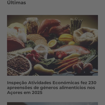
n
Últimas
t
e
ú
d
o
s
Inspeção Atividades Económicas fez 230
apreensões de géneros alimentícios nos
Açores em 2025