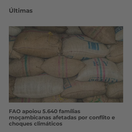
o
n
Últimas
t
e
ú
d
o
s
FAO apoiou 5.640 famílias
moçambicanas afetadas por conflito e
choques climáticos