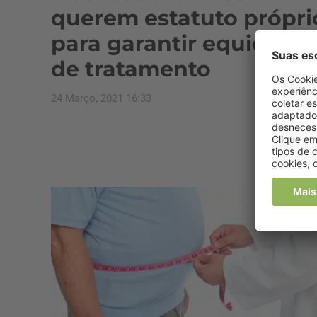
querem estatuto própri
para garantir equidade
de tratamento
24 Março, 2021 16:33