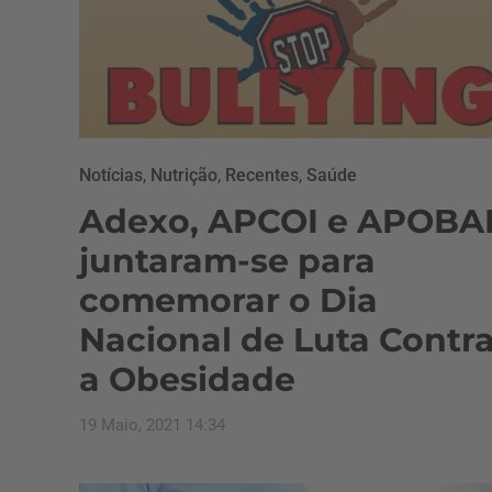
Notícias
,
Nutrição
,
Recentes
,
Saúde
Adexo, APCOI e APOBA
juntaram-se para
comemorar o Dia
Nacional de Luta Contr
a Obesidade
19 Maio, 2021 14:34