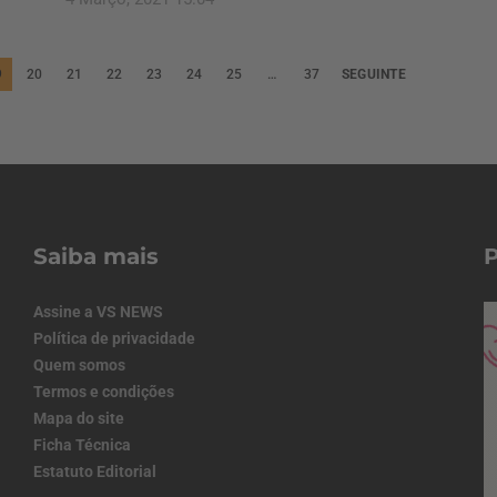
9
20
21
22
23
24
25
…
37
SEGUINTE
Saiba mais
Assine a VS NEWS
Política de privacidade
Quem somos
Termos e condições
Mapa do site
Ficha Técnica
Estatuto Editorial