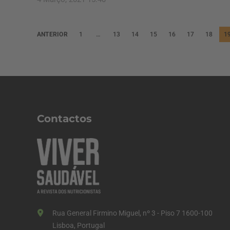
P
ANTERIOR
1
…
13
14
15
16
17
18
1
a
g
i
n
a
Contactos
ç
ã
o
d
o
s
Rua General Firmino Miguel, nº 3 - Piso 7 1600-100
c
Lisboa, Portugal