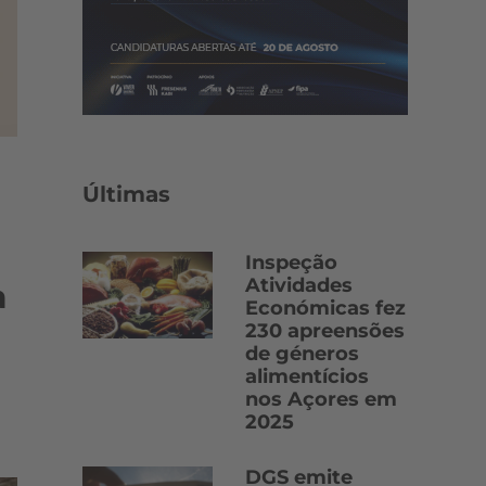
Últimas
Inspeção
Atividades
à
Económicas fez
230 apreensões
de géneros
alimentícios
nos Açores em
2025
DGS emite