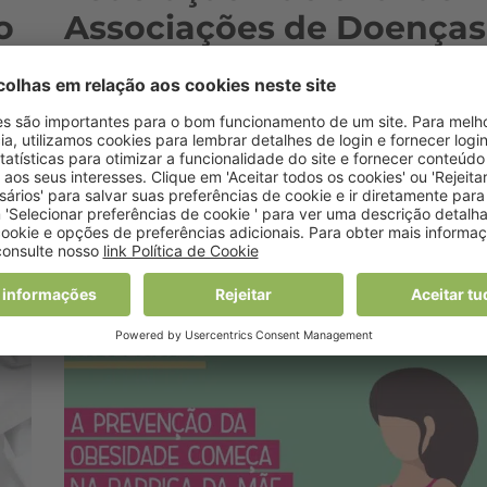
o
Associações de Doenças
Crónicas apresenta
proposta para criação d
“Estatuto do Doente
Crónico”
22 Março, 2021 7:49