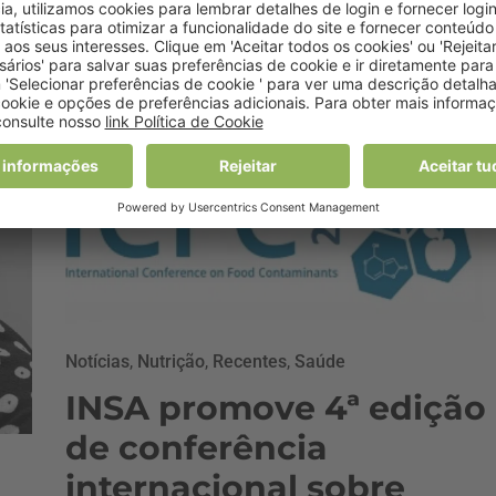
12 Agosto, 2021 11:58
Notícias
,
Nutrição
,
Recentes
,
Saúde
INSA promove 4ª edição
de conferência
internacional sobre