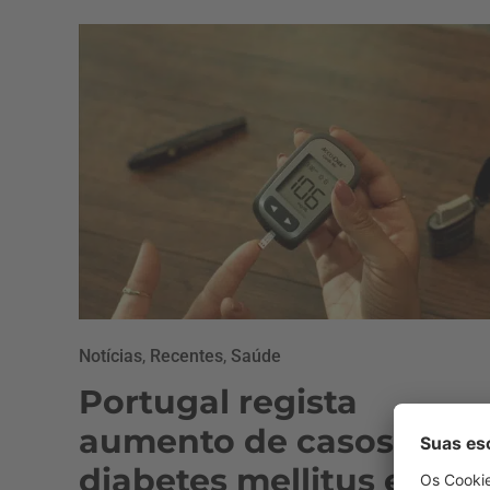
Notícias
,
Recentes
,
Saúde
Portugal regista
aumento de casos da
diabetes mellitus entre