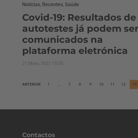
Notícias
,
Recentes
,
Saúde
Covid-19: Resultados de
autotestes já podem se
comunicados na
plataforma eletrónica
21 Maio, 2021 15:05
P
ANTERIOR
1
…
7
8
9
10
11
12
13
a
g
i
n
a
Contactos