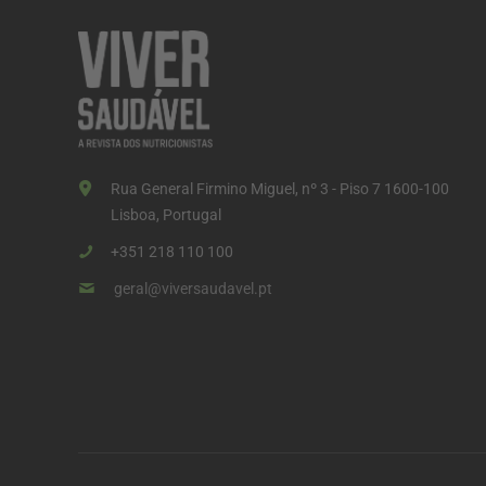
ç
ã
o
d
o
s
Rua General Firmino Miguel, nº 3 - Piso 7 1600-100
c
Lisboa, Portugal
o
+351 218 110 100
n
geral@viversaudavel.pt
t
e
ú
d
o
s