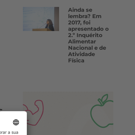
Ainda se
lembra? Em
2017, foi
apresentado o
2.º Inquérito
Alimentar
Nacional e de
Atividade
Física
s
o