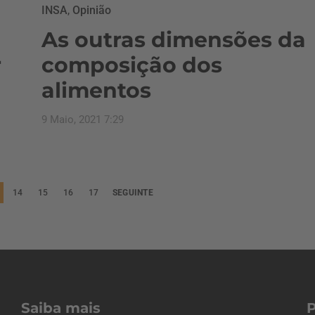
INSA
,
Opinião
As outras dimensões da
r
composição dos
alimentos
9 Maio, 2021 7:29
14
15
16
17
SEGUINTE
Saiba mais