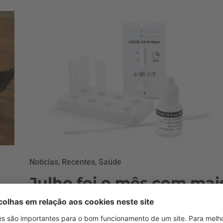
Notícias
,
Recentes
,
Saúde
Julho foi o mês com mai
testes realizados desde 
início da pandemia