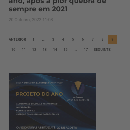
ano, após a pior quebra de
sempre em 2021
20 Outubro, 2022 11:08
P
ANTERIOR
1
…
3
4
5
6
7
8
9
a
10
11
12
13
14
15
…
17
SEGUINTE
g
i
n
a
ç
ã
o
d
o