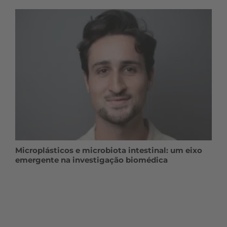
Microplásticos e microbiota intestinal: um eixo
emergente na investigação biomédica