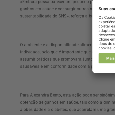
«Embora possa parecer um pequeno passo, é graça
ganhos em saúde e ver surgir outras medidas capa
sustentabilidade do SNS», reforça a bastonária dos
O ambiente e a disponibilidade alimentar no local
indivíduos, pelo que é importante que as instit
assumir práticas que promovam, junto dos seus p
saudáveis e em conformidade com a política de s
Para Alexandra Bento, esta ação pode ser sinón
obtenção de ganhos em saúde, tais como a diminu
a obesidade e a diabetes, que acarretam uma gran