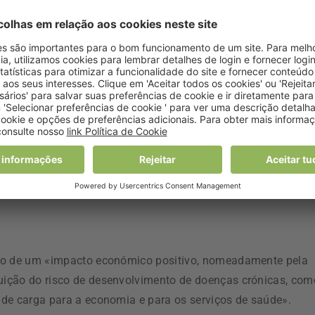
s a este tipo de ações que se podem alcançar grandes
zes de fazer a diferença na saúde dos portugueses e na
 nutricionistas.
 de trabalho têm influência nos hábitos alimentares dos
uições se imponham como promotoras de saúde, devendo
rofissionais e utentes, a adoção de comportamentos
aúde.
imo de um «impacto económico positivo, nomeadamente pela
ição do risco de desenvolvimento de doenças crónicas, com
de carga para a economia e para os serviços de saúde».