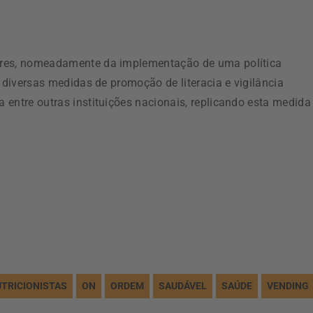
ores, nomeadamente da implementação de uma política
 diversas medidas de promoção de literacia e vigilância
entre outras instituições nacionais, replicando esta medida
TRICIONISTAS
ON
ORDEM
SAUDÁVEL
SAÚDE
VENDING