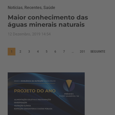
Notícias
,
Recentes
,
Saúde
Maior conhecimento das
águas minerais naturais
12 Dezembro, 2019 14:54
P
1
2
3
4
5
6
7
…
201
SEGUINTE
a
g
i
n
a
ç
ã