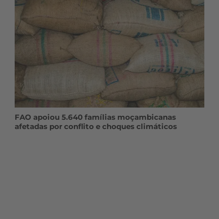
FAO apoiou 5.640 famílias moçambicanas
afetadas por conflito e choques climáticos