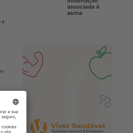
inflamação
associada à
asma
m a
um
as
ue