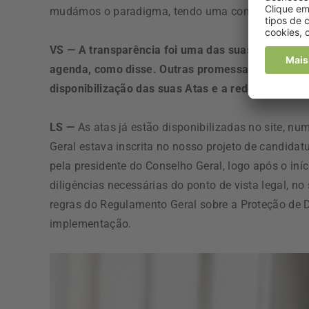
mudámos o paradigma, tendo uma comunicação ma
VS — A transparência foi uma das suas bandeiras 
agenda, como disse. Outras promessas, como a tr
disponibilização das suas Atas e a redefinição do
LS —
As atas já estão disponibilizadas no site, n
Geral estava inscrita no nosso projeto de candida
pela presidente do Conselho Geral, logo após o in
diligências necessárias do ponto de vista legal, no
regras do Regulamento Geral sobre a Proteção de 
implementação.