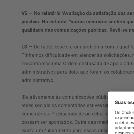
VS — No relatório ‘Avaliação da satisfação dos s
positivo. No entanto, “vários membros sentem que
qualidade das comunicações públicas. Revê-se ne
LS —
De facto, esse era um problema com o qual f
Tínhamos dificuldade em atender às solicitações,
Encontrámos uma Ordem desfasada de apoio admin
administrativos para dois, que foram os colabora
administrativo.
[Relativamente às comunicações públicas], mudám
redes sociais os comentários estivessem vedados, p
comentários. Precisamos de perceber, do ponto de vi
possam ser apontados. Outra das medidas que imp
exista um fundamento para essas observações, ma