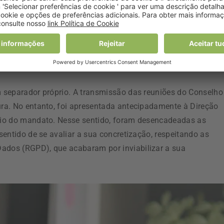
is aberta.
em campanha. No imediato, foi rápida a disponibilizar a su
ansmissão das reuniões do Conselho Geral, a
s valores de quotas, estão para breve?
um separador próprio. A transmissão das reuniões do Conselho
tura. No entanto, foi apresentada antecipadamente à Direção
ício do mandato. Nesse sentido, foram desencadeadas as
 sentido de se avaliar a sua concretização, respeitando as
Dados (RGPD), que acabaram por inviabilizar a sua