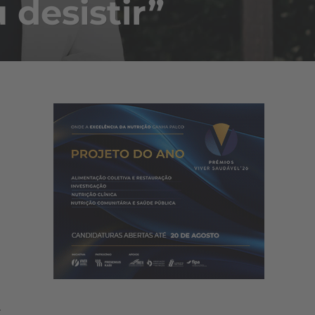
 desistir”
.