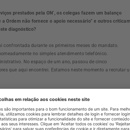
erviços prestados pela ON’, os colegas fazem um balanço
 a Ordem não fornece o apoio necessário” e outros critica
ste diagnóstico?
ui confrontada durante os primeiros meses do mandato.
 nomeadamente no simples atendimento telefónico.
istrativo. No espaço de um ano, passou de cinco
dores que aqui encontrei. Estamos neste momento a recrutar 
os o rosto da Ordem. Uma das práticas nesta casa era que n
elo que foi uma das primeiras indicações que dei: abrir os
sta construtivo, quais são as críticas e elogios que nos
lementamos foi a agenda pública da bastonária. Acredito q
s honestamente não consigo enquadrá-las, porque sinto que