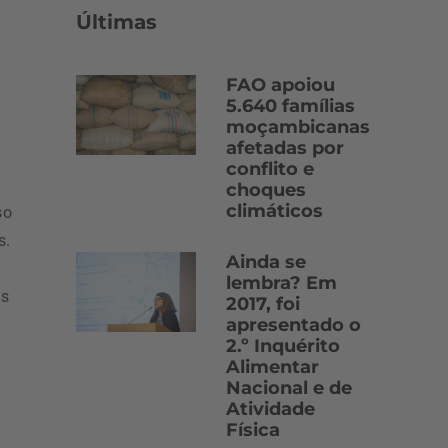
Últimas
FAO apoiou
5.640 famílias
moçambicanas
afetadas por
conflito e
choques
climáticos
so
s.
Ainda se
e
lembra? Em
as
2017, foi
apresentado o
2.º Inquérito
Alimentar
Nacional e de
Atividade
Física