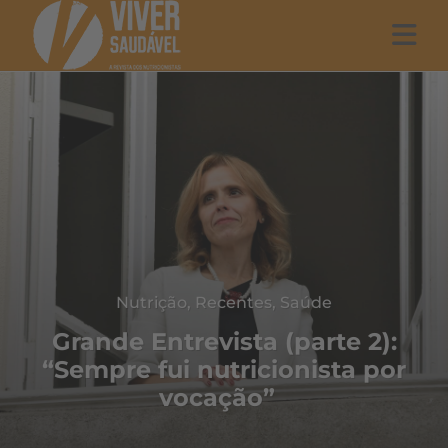
Nutrição
,
Recentes
,
Saúde
Grande Entrevista (parte 2):
“Sempre fui nutricionista por
vocação”