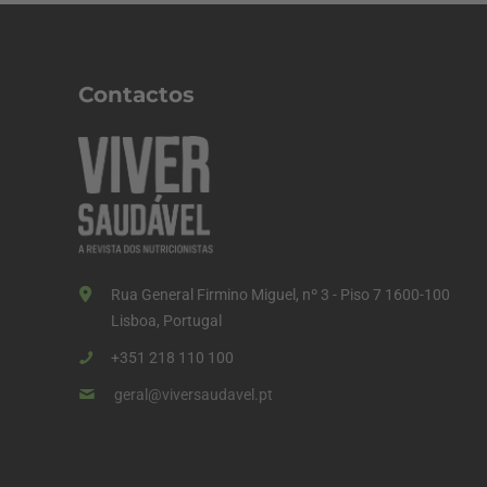
i
n
a
Contactos
ç
ã
o
d
o
s
Rua General Firmino Miguel, nº 3 - Piso 7 1600-100
c
Lisboa, Portugal
o
+351 218 110 100
n
geral@viversaudavel.pt
t
e