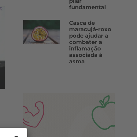
pilar
fundamental
Casca de
maracujá-roxo
pode ajudar a
combater a
inflamação
associada à
asma