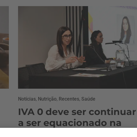
Notícias
,
Nutrição
,
Recentes
,
Saúde
IVA 0 deve ser continuar
a ser equacionado na
alimentação, defende