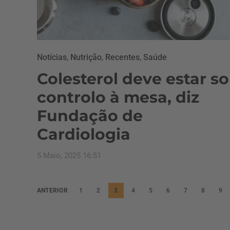
Notícias
,
Nutrição
,
Recentes
,
Saúde
Colesterol deve estar s
controlo à mesa, diz
Fundação de
Cardiologia
5 Maio, 2025 16:51
P
ANTERIOR
1
2
3
4
5
6
7
8
9
a
g