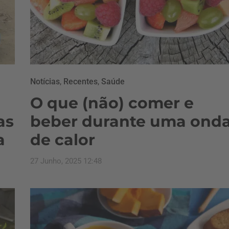
Notícias
,
Recentes
,
Saúde
O que (não) comer e
as
beber durante uma ond
a
de calor
27 Junho, 2025 12:48